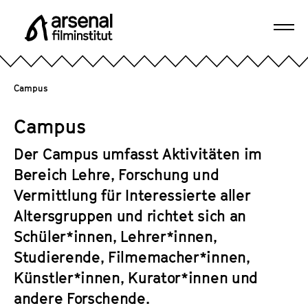
D
i
Navi
r
A
öffn
e
r
k
s
Campus
t
e
z
n
Campus
u
a
m
l
Der Campus umfasst Aktivitäten im
S
F
Bereich Lehre, Forschung und
e
i
Vermittlung für Interessierte aller
i
l
t
Altersgruppen und richtet sich an
m
e
Schüler*innen, Lehrer*innen,
i
n
n
Studierende, Filmemacher*innen,
i
s
Künstler*innen, Kurator*innen und
n
t
andere Forschende.
h
i