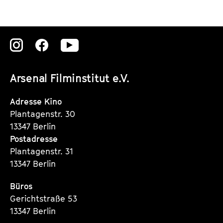
Zu
Zu
Zu
unserer
unserer
unserer
Arsenal Filminstitut e.V.
Instagram
Instagram
Instagram
Seite
Seite
Seite
Adresse Kino
Plantagenstr. 30
13347 Berlin
Postadresse
Plantagenstr. 31
13347 Berlin
Büros
Gerichtstraße 53
13347 Berlin