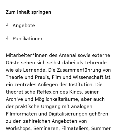
a
t
l
Zum Inhalt springen
u
t
t
Angebote
s
e
p
.
Publikationen
r
V
i
.
n
Mitarbeiter*innen des Arsenal sowie externe
g
Gäste sehen sich selbst dabei als Lehrende
e
wie als Lernende. Die Zusammenführung von
n
Theorie und Praxis, Film und Wissenschaft ist
ein zentrales Anliegen der Institution. Die
theoretische Reflexion des Kinos, seiner
Archive und Möglichkeitsräume, aber auch
der praktische Umgang mit analogen
Filmformaten und Digitalisierungen gehören
zu den zahlreichen Angeboten von
Workshops, Seminaren, Filmateliers, Summer