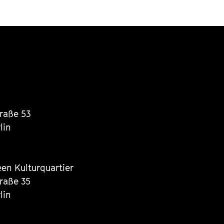
traße 53
lin
een Kulturquartier
traße 35
lin