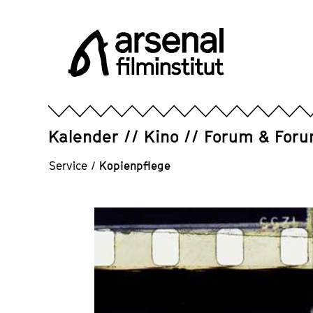
Direkt
zum
Seiteninhalt
springen
Arsenal
Filminstitut
e.V.
Kalender
Kino
Forum & For
Service
/
Kopienpflege