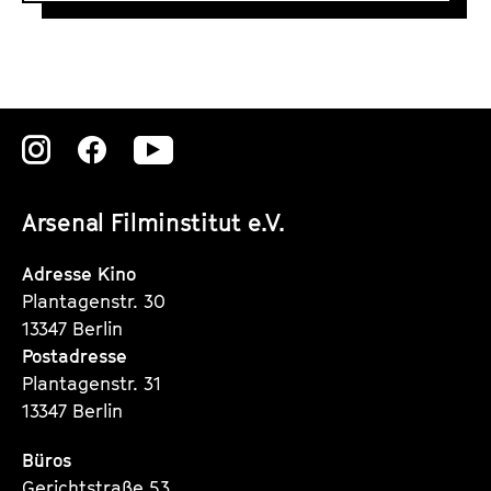
#
3
V
i
d
Zu
Zu
Zu
e
o
unserer
unserer
unserer
d
Arsenal Filminstitut e.V.
Instagram
Instagram
Instagram
o
Seite
Seite
Seite
Adresse Kino
k
Plantagenstr. 30
u
13347 Berlin
m
Postadresse
e
Plantagenstr. 31
n
13347 Berlin
t
a
Büros
Gerichtstraße 53