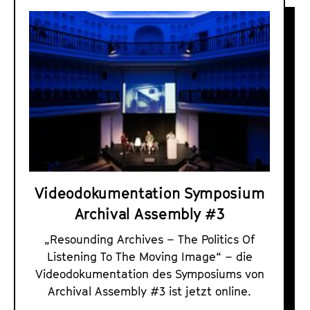
A
r
c
h
i
v
a
l
A
s
Videodokumentation Symposium
s
Archival Assembly #3
e
m
„Resounding Archives – The Politics Of
b
Listening To The Moving Image“ – die
l
Videodokumentation des Symposiums von
y
Archival Assembly #3 ist jetzt online.