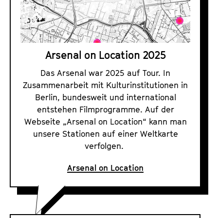
l
o
n
L
Arsenal on Location 2025
o
c
Das Arsenal war 2025 auf Tour. In
Zusammenarbeit mit Kulturinstitutionen in
a
Berlin, bundesweit und international
t
entstehen Filmprogramme. Auf der
i
Webseite „Arsenal on Location“ kann man
o
unsere Stationen auf einer Weltkarte
n
verfolgen.
2
0
Arsenal on Location
2
5