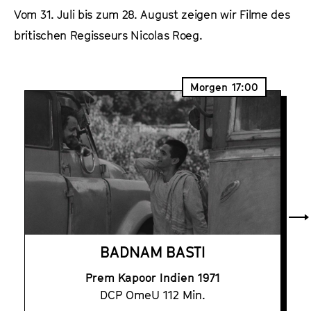
a
Vom 31. Juli bis zum 28. August zeigen wir Filme des
t
l
u
britischen Regisseurs Nicolas Roeg.
t
t
s
e
p
.
Morgen
17:00
r
V
i
.
n
g
e
n
BADNAM BASTI
Prem Kapoor Indien 1971
DCP OmeU 112 Min.