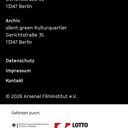
t
13347 Berlin
i
o
Archiv
n
silent green Kulturquartier
Gerichtstraße 35
13347 Berlin
Datenschutz
Impressum
Kontakt
© 2026 Arsenal Filminstitut e.V.
Gefördert durch: