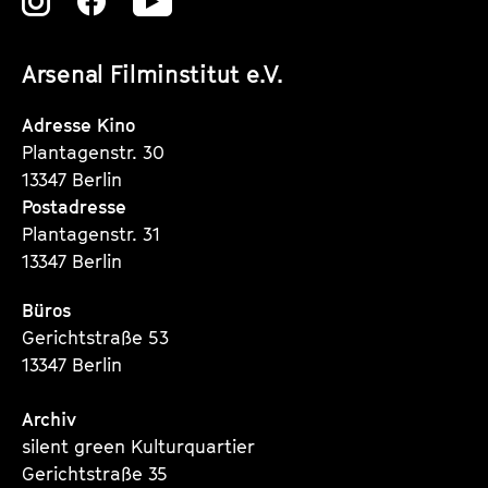
Zu
Zu
Zu
unserer
unserer
unserer
Arsenal Filminstitut e.V.
Instagram
Instagram
Instagram
Seite
Seite
Seite
Adresse Kino
Plantagenstr. 30
13347 Berlin
Postadresse
Plantagenstr. 31
13347 Berlin
Büros
Gerichtstraße 53
13347 Berlin
Archiv
silent green Kulturquartier
Gerichtstraße 35