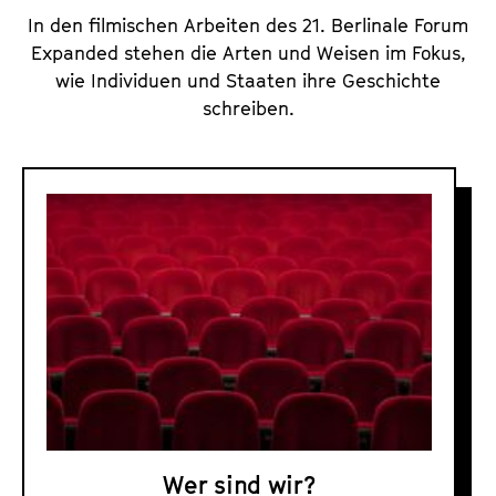
In den filmischen Arbeiten des 21. Berlinale Forum
Expanded stehen die Arten und Weisen im Fokus,
wie Individuen und Staaten ihre Geschichte
schreiben.
F
o
r
u
m
u
n
d
F
o
Wer sind wir?
r