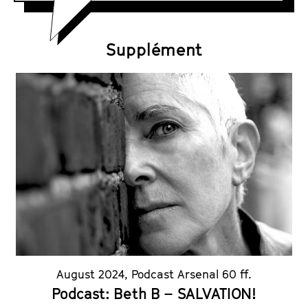
F
s
i
h
l
e
Supplément
m
u
t
e
August 2024
,
Podcast Arsenal 60 ff.
Podcast: Beth B – SALVATION!