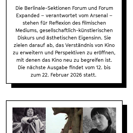
u
Die Berlinale-Sektionen Forum und Forum
m
Expanded – verantwortet vom Arsenal –
E
stehen für Reflexion des filmischen
Mediums, gesellschaftlich-künstlerischen
x
Diskurs und ästhetischen Eigensinn. Sie
p
zielen darauf ab, das Verständnis von Kino
a
zu erweitern und Perspektiven zu eröffnen,
n
mit denen das Kino neu zu begreifen ist.
d
Die nächste Ausgabe findet vom 12. bis
e
zum 22. Februar 2026 statt.
d