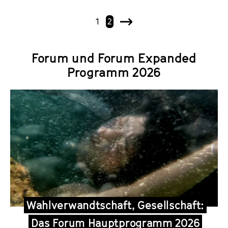
1
2
N
ä
c
Forum und Forum Expanded
h
Programm 2026
s
t
e
Wahlverwandtschaft, Gesellschaft:
Das Forum Hauptprogramm 2026