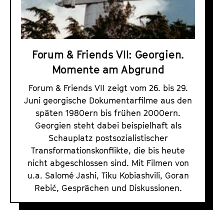
F
a
t
r
l
u
i
t
t
e
s
e
Forum & Friends VII: Georgien.
n
p
.
Momente am Abgrund
r
d
V
i
s
.
Forum & Friends VII zeigt vom 26. bis 29.
n
P
Juni georgische Dokumentarfilme aus den
g
r
späten 1980ern bis frühen 2000ern.
e
o
Georgien steht dabei beispielhaft als
n
Schauplatz postsozialistischer
g
Transformationskonflikte, die bis heute
r
nicht abgeschlossen sind. Mit Filmen von
a
u.a. Salomé Jashi, Tiku Kobiashvili, Goran
m
Rebić, Gesprächen und Diskussionen.
m
e