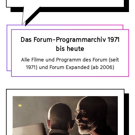
D
a
Das Forum-Programmarchiv 1971
s
bis heute
F
Alle Filme und Programm des Forum (seit
o
1971) und Forum Expanded (ab 2006)
r
u
m
D
-
o
P
s
r
s
o
i
g