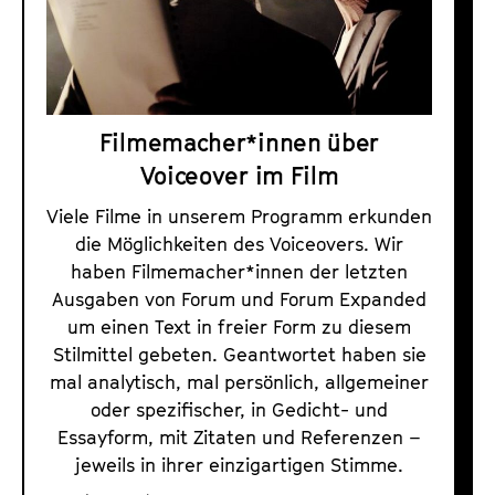
e
r
r
a
z
m
u
m
m
a
Filmemacher*innen über
V
r
Voiceover im Film
o
c
i
Viele Filme in unserem Programm erkunden
h
c
die Möglichkeiten des Voiceovers. Wir
i
haben Filmemacher*innen der letzten
e
v
Ausgaben von Forum und Forum Expanded
o
1
um einen Text in freier Form zu diesem
v
9
Stilmittel gebeten. Geantwortet haben sie
e
7
mal analytisch, mal persönlich, allgemeiner
r
1
oder spezifischer, in Gedicht- und
i
Essayform, mit Zitaten und Referenzen –
b
m
jeweils in ihrer einzigartigen Stimme.
i