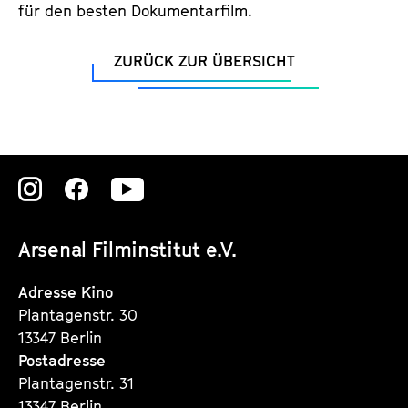
für den besten Dokumentarfilm.
ZURÜCK ZUR ÜBERSICHT
Zu
Zu
Zu
unserer
unserer
unserer
Arsenal Filminstitut e.V.
Instagram
Instagram
Instagram
Seite
Seite
Seite
Adresse Kino
Plantagenstr. 30
13347 Berlin
Postadresse
Plantagenstr. 31
13347 Berlin