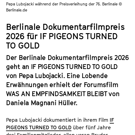
a
Pepa Lubojacki während der Preisverleihung der 76. Berlinale ©
t
Berlinale.de
l
u
t
t
Berlinale Dokumentarfilmpreis
s
e
2026 für IF PIGEONS TURNED
p
.
r
TO GOLD
V
i
.
Der Berlinale Dokumentarfilmpreis 2026
n
g
geht an IF PIGEONS TURNED TO GOLD
e
von Pepa Lubojacki. Eine Lobende
n
Erwähnungen erhielt der Forumsfilm
WAS AN EMPFINDSAMKEIT BLEIBT
von
Daniela Magnani Hüller.
Pepa Lubojacki dokumentiert in ihrem Film
IF
PIGEONS TURNED TO GOLD
über fünf Jahre
drei Familienmitglieder, allen voran Bruder