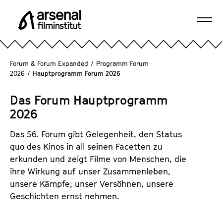
D
i
Navi
r
A
öffn
e
r
k
s
Forum & Forum Expanded
/
Programm Forum
t
e
2026
/
Hauptprogramm Forum 2026
z
n
u
a
Das Forum Hauptprogramm
m
l
2026
S
F
e
i
Das 56. Forum gibt Gelegenheit, den Status
i
l
quo des Kinos in all seinen Facetten zu
t
m
erkunden und zeigt Filme von Menschen, die
e
i
ihre Wirkung auf unser Zusammenleben,
n
n
unsere Kämpfe, unser Versöhnen, unsere
i
s
Geschichten ernst nehmen.
n
t
h
i