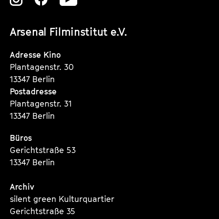
unserer
unserer
unserer
Arsenal Filminstitut e.V.
Instagram
Instagram
Instagram
Seite
Seite
Seite
Adresse Kino
Plantagenstr. 30
13347 Berlin
Postadresse
Plantagenstr. 31
13347 Berlin
Büros
Gerichtstraße 53
13347 Berlin
Archiv
silent green Kulturquartier
Gerichtstraße 35