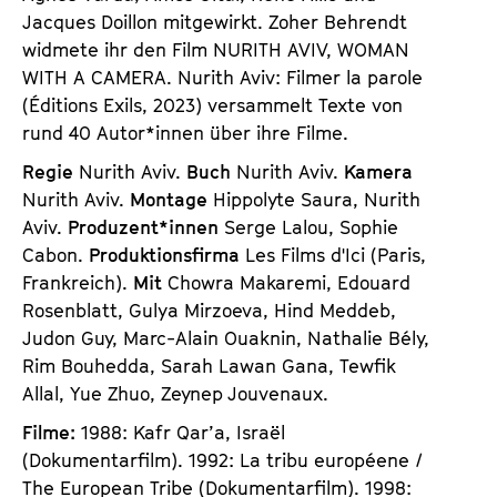
Jacques Doillon mitgewirkt. Zoher Behrendt
widmete ihr den Film
NURITH AVIV, WOMAN
WITH A CAMERA
. Nurith Aviv: Filmer la parole
(Éditions Exils, 2023) versammelt Texte von
rund 40 Autor*innen über ihre Filme.
Regie
Nurith Aviv.
Buch
Nurith Aviv.
Kamera
Nurith Aviv.
Montage
Hippolyte Saura, Nurith
Aviv.
Produzent*innen
Serge Lalou, Sophie
Cabon.
Produktionsfirma
Les Films d'Ici (Paris,
Frankreich).
Mit
Chowra Makaremi, Edouard
Rosenblatt, Gulya Mirzoeva, Hind Meddeb,
Judon Guy, Marc-Alain Ouaknin, Nathalie Bély,
Rim Bouhedda, Sarah Lawan Gana, Tewfik
Allal, Yue Zhuo, Zeynep Jouvenaux.
Filme:
1988: Kafr Qar’a, Israël
(Dokumentarfilm). 1992: La tribu européene /
The European Tribe (Dokumentarfilm). 1998: