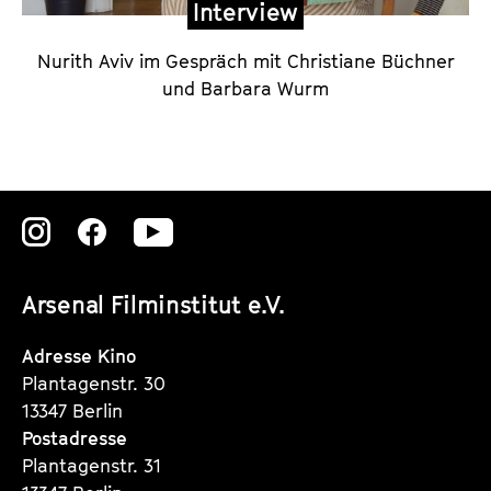
Interview
e
r
Nurith Aviv im Gespräch mit Christiane Büchner
R
und Barbara Wurm
e
g
i
s
Zu
Zu
Zu
s
unserer
unserer
unserer
e
u
Arsenal Filminstitut e.V.
Instagram
Instagram
Instagram
r
Seite
Seite
Seite
Adresse Kino
i
Plantagenstr. 30
n
13347 Berlin
Postadresse
Plantagenstr. 31