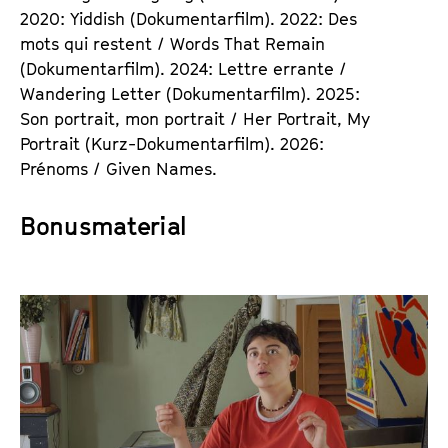
2020: Yiddish (Dokumentarfilm). 2022: Des
mots qui restent / Words That Remain
(Dokumentarfilm). 2024: Lettre errante /
Wandering Letter (Dokumentarfilm). 2025:
Son portrait, mon portrait / Her Portrait, My
Portrait (Kurz-Dokumentarfilm). 2026:
Prénoms / Given Names.
Bonusmaterial
I
n
t
e
r
v