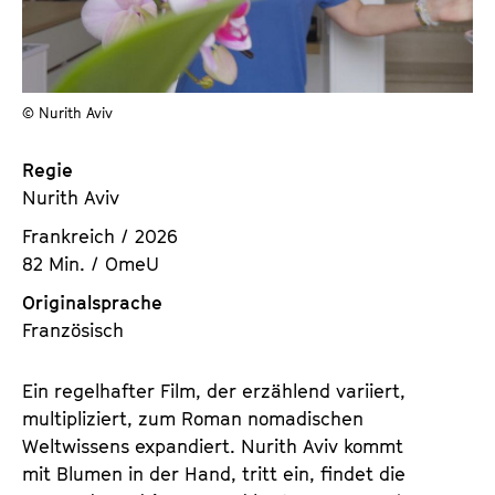
a
t
l
u
t
t
s
e
© Nurith Aviv
p
.
r
V
Regie
i
.
Nurith Aviv
n
g
Frankreich / 2026
e
82 Min. / OmeU
n
Originalsprache
Französisch
Ein regelhafter Film, der erzählend variiert,
multipliziert, zum Roman nomadischen
Weltwissens expandiert. Nurith Aviv kommt
mit Blumen in der Hand, tritt ein, findet die