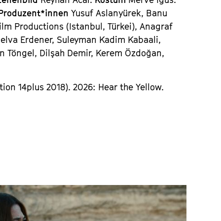
Produzent*innen
Yusuf Aslanyürek, Banu
lm Productions (Istanbul, Türkei), Anagraf
elva Erdener, Suleyman Kadim Kabaali,
n Töngel, Dilşah Demir, Kerem Özdoğan,
ion 14plus 2018). 2026: Hear the Yellow.