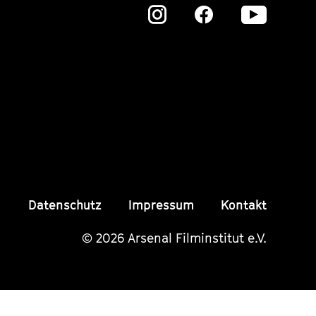
Zu
Zu
Zu
unserer
unserer
unser
Instagram
Instagram
Insta
Seite
Seite
Seite
Datenschutz
Impressum
Kontakt
© 2026 Arsenal Filminstitut e.V.