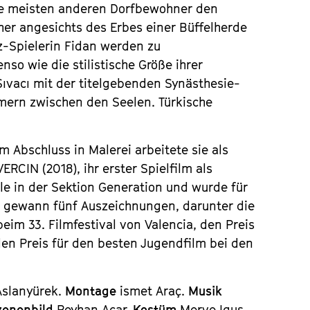
ie meisten anderen Dorfbewohner den
her angesichts des Erbes einer Büffelherde
z-Spielerin Fidan werden zu
so wie die stilistische Größe ihrer
ıvacı mit der titelgebenden Synästhesie-
mmern zwischen den Seelen. Türkische
 Abschluss in Malerei arbeitete sie als
VERCIN
(2018), ihr erster Spielfilm als
ale in der Sektion Generation und wurde für
N
gewann fünf Auszeichnungen, darunter die
eim 33. Filmfestival von Valencia, den Preis
 den Preis für den besten Jugendfilm bei den
Aslanyürek.
Montage
ismet Araç.
Musik
zenenbild
Reyhan Acar.
Kostüm
Merve Igus.