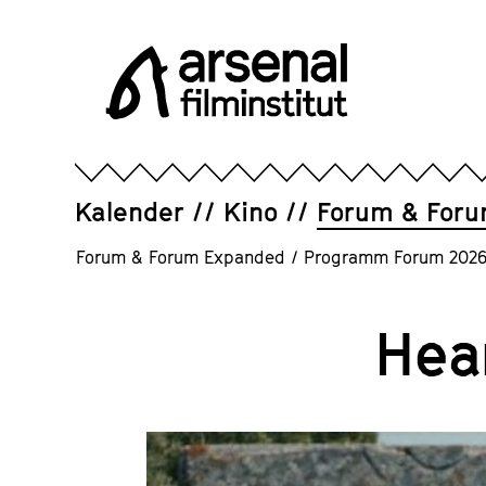
Direkt
zum
Seiteninhalt
springen
Arsenal
Filminstitut
e.V.
Kalender
Kino
Forum & For
Forum & Forum Expanded
/
Programm Forum 202
Hea