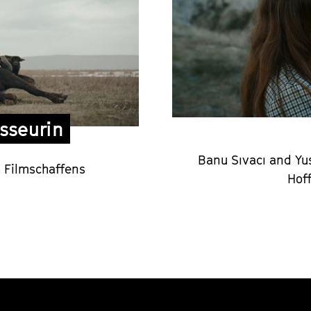
sseurin
Banu Sıvacı and Yu
s Filmschaffens
Hof