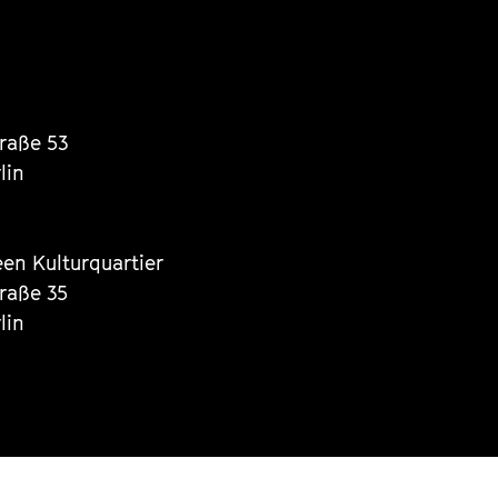
traße 53
lin
een Kulturquartier
traße 35
lin