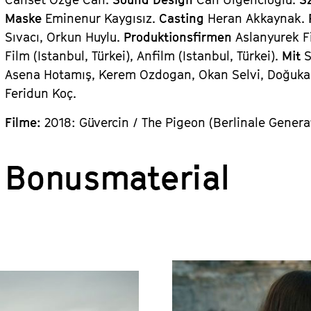
Maske
Eminenur Kaygısız.
Casting
Heran Akkaynak.
Sıvacı, Orkun Huylu.
Produktionsfirmen
Aslanyurek Fi
Film (Istanbul, Türkei), Anfilm (Istanbul, Türkei).
Mit
S
Asena Hotamış, Kerem Ozdogan, Okan Selvi, Doğuka
Feridun Koç.
Filme:
2018: Güvercin / The Pigeon (Berlinale Generat
Bonusmaterial