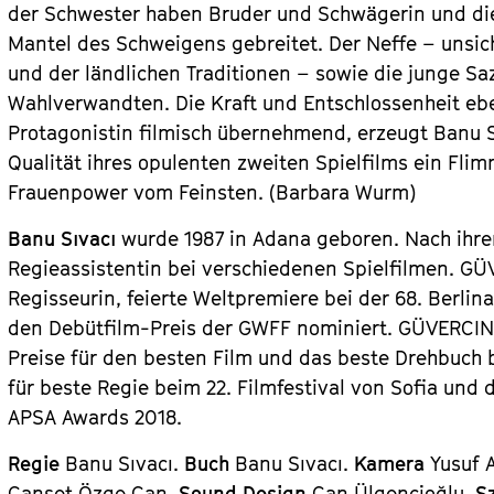
der Schwester haben Bruder und Schwägerin und d
Mantel des Schweigens gebreitet. Der Neffe – unsic
und der ländlichen Traditionen – sowie die junge Sa
Wahlverwandten. Die Kraft und Entschlossenheit eben
Protagonistin filmisch übernehmend, erzeugt Banu S
Qualität ihres opulenten zweiten Spielfilms ein Fli
Frauenpower vom Feinsten. (Barbara Wurm)
Banu Sıvacı
wurde 1987 in Adana geboren. Nach ihrem
Regieassistentin bei verschiedenen Spielfilmen.
GÜ
Regisseurin, feierte Weltpremiere bei der 68. Berlin
den Debütfilm-Preis der GWFF nominiert.
GÜVERCI
Preise für den besten Film und das beste Drehbuch b
für beste Regie beim 22. Filmfestival von Sofia und
APSA Awards 2018.
Regie
Banu Sıvacı.
Buch
Banu Sıvacı.
Kamera
Yusuf 
Canset Özge Can.
Sound Design
Can Ülgencioğlu.
S