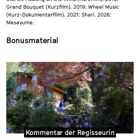
Grand Bouquet (Kurzfilm). 2019: Wheel Music
(Kurz-Dokumentarfilm). 2021: Shari. 2026:
Masayume.
Bonusmaterial
I
n
t
e
r
v
i
e
Kommentar der Regisseurin
w