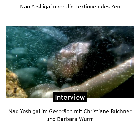
u
Nao Yoshigai über die Lektionen des Zen
n
d
K
o
m
m
e
n
t
a
Interview
r
d
Nao Yoshigai im Gespräch mit Christiane Büchner
e
und Barbara Wurm
r
R