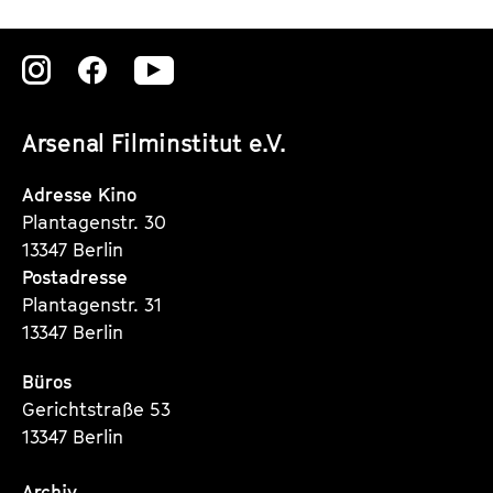
e
g
Zu
Zu
Zu
i
s
unserer
unserer
unserer
s
Arsenal Filminstitut e.V.
Instagram
Instagram
Instagram
e
Seite
Seite
Seite
Adresse Kino
u
Plantagenstr. 30
r
13347 Berlin
i
Postadresse
n
Plantagenstr. 31
13347 Berlin
Büros
Gerichtstraße 53
13347 Berlin
Archiv