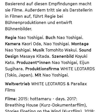
Basierend auf diesen Empfindungen macht
sie Filme. Außerdem tritt sie als Darstellerin
in Filmen auf, führt Regie bei
Bühnenproduktionen und entwirft
Bühnenbilder.
Regie
Nao Yoshigai.
Buch
Nao Yoshigai.
Kamera
Kaori Oda, Nao Yoshigai.
Montage
Nao Yoshigai.
Musik
Tomohito Wakui.
Sound
Design
Masaya Kitada.
Szenenbild
Koyuki
Kato.
Produzent*innen
Nao Yoshigai, Eijun
Sugihara.
Produktionsfirma
WHITE LEOTARDS
(Tokio, Japan).
Mit
Nao Yoshigai.
Weltvertrieb
WHITE LEOTARDS & Parallax
Films
Filme:
2015: hottamaru・days. 2017:
Breathing House (Kurz-Dokumentarfilm),
Stories Floating on the Wind (Kurzfilm). 2018: