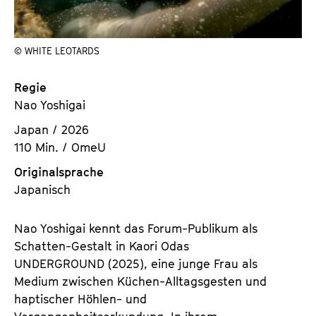
a
t
l
u
t
t
© WHITE LEOTARDS
s
e
p
.
Regie
r
V
Nao Yoshigai
i
.
Japan / 2026
n
110 Min. / OmeU
g
e
Originalsprache
n
Japanisch
Nao Yoshigai kennt das Forum-Publikum als
Schatten-Gestalt in Kaori Odas
UNDERGROUND
(2025), eine junge Frau als
Medium zwischen Küchen-Alltagsgesten und
haptischer Höhlen- und