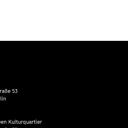
traße 53
lin
een Kulturquartier