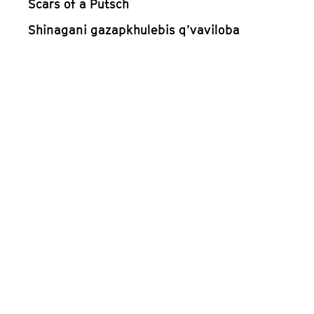
Scars of a Putsch
Shinagani gazapkhulebis q’vaviloba