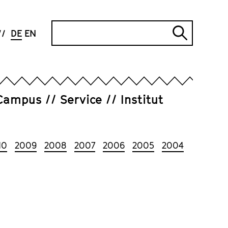
Suche
DE
EN
Suche
abschi
Campus
Service
Institut
10
2009
2008
2007
2006
2005
2004