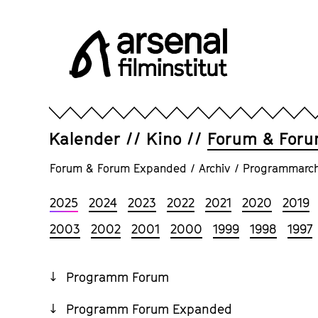
Direkt
zum
Seiteninhalt
springen
Arsenal
Filminstitut
e.V.
Kalender
Kino
Forum & For
Forum & Forum Expanded
/
Archiv
/
Programmarch
2025
2024
2023
2022
2021
2020
2019
2003
2002
2001
2000
1999
1998
1997
Zum
Programm Forum
Inhalt
Programm Forum Expanded