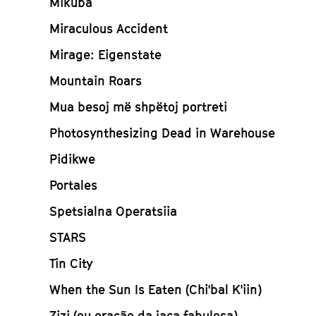
Mikuba
Miraculous Accident
Mirage: Eigenstate
Mountain Roars
Mua besoj më shpëtoj portreti
Photosynthesizing Dead in Warehouse
Pidikwe
Portales
Spetsialna Operatsiia
STARS
Tin City
When the Sun Is Eaten (Chi'bal K'iin)
Zizi (ou oração da jaca fabulosa)