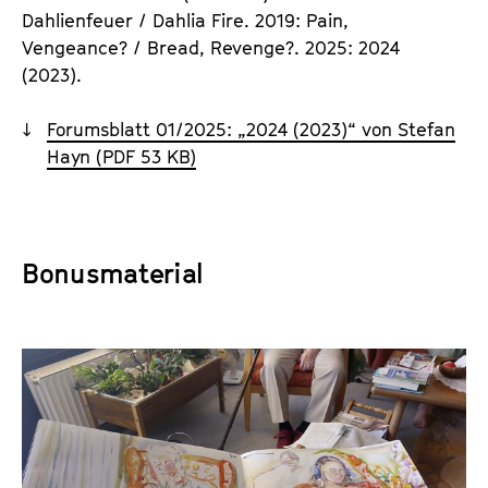
Dahlienfeuer / Dahlia Fire. 2019: Pain,
Vengeance? / Bread, Revenge?. 2025: 2024
(2023).
Forumsblatt 01/2025: „2024 (2023)“ von Stefan
Hayn (PDF 53 KB)
Bonusmaterial
I
n
t
e
r