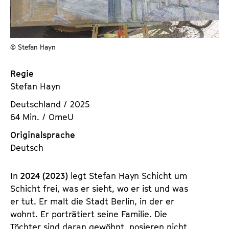
a
t
l
u
t
t
s
© Stefan Hayn
e
p
.
r
Regie
V
i
Stefan Hayn
.
n
Deutschland / 2025
g
64 Min. / OmeU
e
n
Originalsprache
Deutsch
In
2024 (2023)
legt Stefan Hayn Schicht um
Schicht frei, was er sieht, wo er ist und was
er tut. Er malt die Stadt Berlin, in der er
wohnt. Er porträtiert seine Familie. Die
Töchter sind daran gewöhnt, posieren nicht.