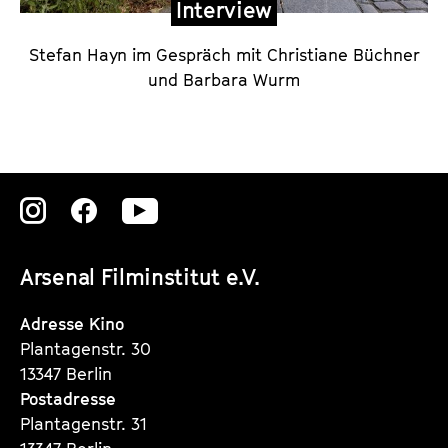
Interview
d
e
Stefan Hayn im Gespräch mit Christiane Büchner
s
und Barbara Wurm
R
e
g
i
Zu
Zu
Zu
s
s
unserer
unserer
unserer
e
Arsenal Filminstitut e.V.
Instagram
Instagram
Instagram
u
Seite
Seite
Seite
Adresse Kino
r
Plantagenstr. 30
s
13347 Berlin
Postadresse
Plantagenstr. 31