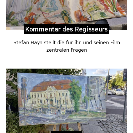
v
i
e
Kommentar des Regisseurs
w
u
Stefan Hayn stellt die für ihn und seinen Film
n
zentralen Fragen
d
K
o
m
m
e
n
t
a
r