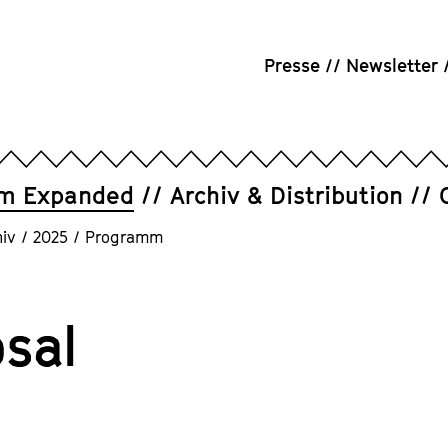
Presse
Newsletter
um Expanded
Archiv & Distribution
iv
/
2025
/
Programm
osal
l