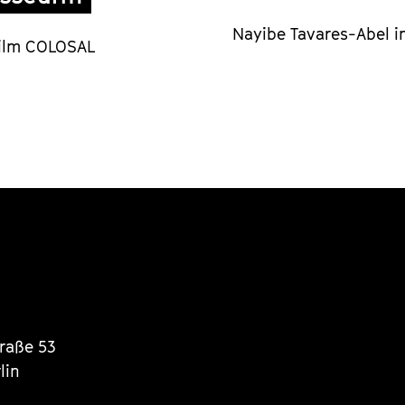
Nayibe Tavares-Abel i
Film COLOSAL
traße 53
lin