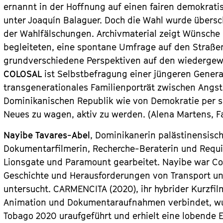
ernannt in der Hoffnung auf einen fairen demokrati
unter Joaquín Balaguer. Doch die Wahl wurde übersc
der Wahlfälschungen. Archivmaterial zeigt Wünsche
begleiteten, eine spontane Umfrage auf den Straß
grundverschiedene Perspektiven auf den wiedergewä
COLOSAL
ist Selbstbefragung einer jüngeren Generat
transgenerationales Familienporträt zwischen Angst
Dominikanischen Republik wie von Demokratie per se
Neues zu wagen, aktiv zu werden. (Alena Martens, Fa
Nayibe Tavares-Abel
, Dominikanerin palästinensisch
Dokumentarfilmerin, Recherche-Beraterin und Requisi
Lionsgate und Paramount gearbeitet. Nayibe war C
Geschichte und Herausforderungen von Transport un
untersucht.
CARMENCITA
(2020), ihr hybrider Kurzf
Animation und Dokumentaraufnahmen verbindet, wur
Tobago 2020 uraufgeführt und erhielt eine lobende