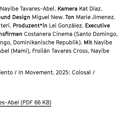
 Nayibe Tavares-Abel.
Kamera
Kat Díaz.
ound Design
Miguel New.
Ton
Marie Jimenez.
teri.
Produzent*in
Lei González.
Executive
onsfirmen
Costanera Cinema (Santo Domingo,
ingo, Dominikanische Republik).
Mit
Nayibe
Abel (Mami), Froilán Tavares Cross, Nayibe
ento / In Movement. 2025: Colosal /
es-Abel (PDF 66 KB)