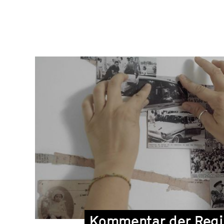
Interview
und
Kommentar
der
Regisseurin
Kommentar der Regi