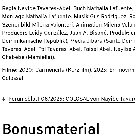
Regie
Nayibe Tavares-Abel.
Buch
Nathalia Lafuente,
Montage
Nathalia Lafuente.
Musik
Gus Rodriguez.
S
Szenenbild
Milena Volonteri.
Animation
Milena Volon
Producers
Leidy González, Juan A. Bisonó.
Produkti
Dominikanische Republik), Media Jibara (Santo Dom
Tavares-Abel, Poi Tavares-Abel, Faisal Abel, Nayibe 
Chabebe (Mamiellai).
Filme:
2020: Carmencita (Kurzfilm). 2023: En movimi
Colossal.
Forumsblatt 08/2025: COLOSAL von Nayibe Tavar
Bonusmaterial