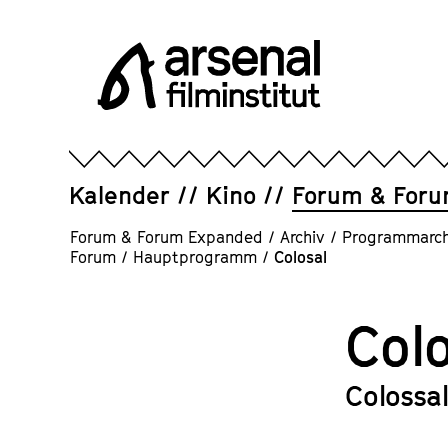
Direkt
zum
Seiteninhalt
springen
Arsenal
Filminstitut
e.V.
Kalender
Kino
Forum & For
Forum & Forum Expanded
/
Archiv
/
Programmarch
Forum
/
Hauptprogramm
/
Colosal
Col
Colossa