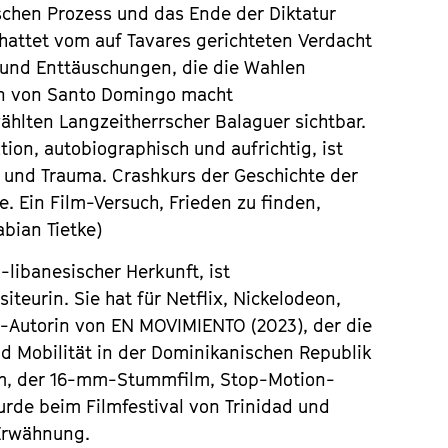
schen Prozess und das Ende der Diktatur
hattet vom auf Tavares gerichteten Verdacht
 und Enttäuschungen, die die Wahlen
en von Santo Domingo macht
hlten Langzeitherrscher Balaguer sichtbar.
ion, autobiographisch und aufrichtig, ist
 und Trauma. Crashkurs der Geschichte der
. Ein Film-Versuch, Frieden zu finden,
bian Tietke)
-libanesischer Herkunft, ist
teurin. Sie hat für Netflix, Nickelodeon,
o-Autorin von
EN MOVIMIENTO
(2023), der die
d Mobilität in der Dominikanischen Republik
ilm, der 16-mm-Stummfilm, Stop-Motion-
de beim Filmfestival von Trinidad und
 Erwähnung.