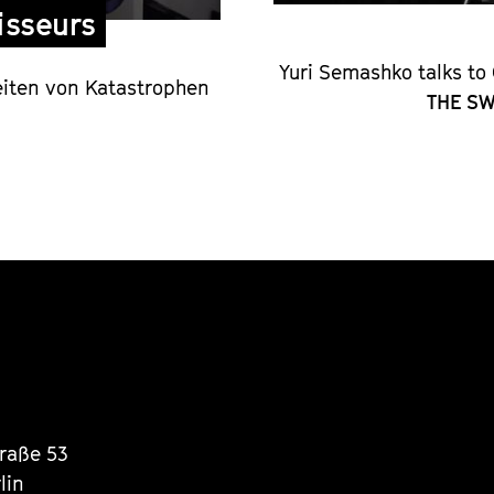
sseurs
Yuri Semashko talks t
eiten von Katastrophen
THE S
traße 53
lin