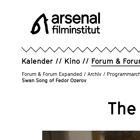
Direkt
zum
Seiteninhalt
springen
Arsenal
Filminstitut
e.V.
Kalender
Kino
Forum & For
Forum & Forum Expanded
/
Archiv
/
Programmarch
Swan Song of Fedor Ozerov
The