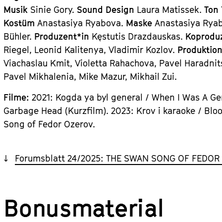
Musik
Sinie Gory.
Sound Design
Laura Matissek.
Ton
Kostüm
Anastasiya Ryabova.
Maske
Anastasiya Rya
Bühler.
Produzent*in
Kęstutis Drazdauskas.
Koprodu
Riegel, Leonid Kalitenya, Vladimir Kozlov.
Produktio
Viachaslau Kmit, Violetta Rahachova, Pavel Haradnit
Pavel Mikhalenia, Mike Mazur, Mikhail Zui.
Filme:
2021: Kogda ya byl general / When I Was A Ge
Garbage Head (Kurzfilm). 2023: Krov i karaoke / Blo
Song of Fedor Ozerov.
Forumsblatt 24/2025: THE SWAN SONG OF FEDOR 
Bonusmaterial