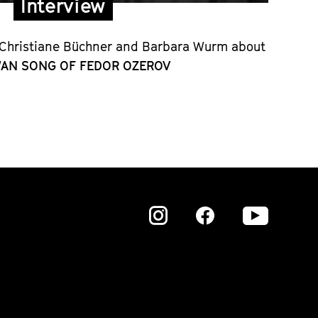
Interview
o Christiane Büchner and Barbara Wurm about
WAN SONG OF FEDOR OZEROV
Zu
Zu
Zu
unserer
unserer
unser
Instagram
Instagram
Insta
Seite
Seite
Seite