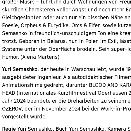
großer Musik – führt ihn durch Wohnungen von Freu
skurrilen Charakteren voller Angst und noch mehr Ego
Gleichgesinnten oder auch nur ein bisschen Nähe an
Poesie, Orpheus & Eurydike, Orcs & Elfen sowie kurz
Semashko in freundlich-unschuldigem Ton eine kreat
trotzt. Geboren in Belarus, nun in Polen im Exil, läs
Systeme unter der Oberfläche brodeln. Sein super-
Humor. (Alena Martens)
Yuri Semashko
, der heute in Warschau lebt, wurde 19
ausgebildeter Ingenieur. Als autodidaktischer Film
Animationsfilme gedreht, darunter
BLOOD AND KAR
HEAD
(Internationales Kurzfilmfestival Oberhausen
Jahr 2024 beendete er die Dreharbeiten zu seinem e
OZEROV
, der im November 2024 bei der Work-in-Pro
vorgestellt wurde.
Regie
Yuri Semashko.
Buch
Yuri Semashko.
Kamera
S