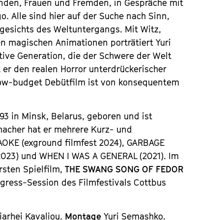
nden, Frauen und Fremden, in Gespräche mit
. Alle sind hier auf der Suche nach Sinn,
gesichts des Weltuntergangs. Mit Witz,
en magischen Animationen porträtiert Yuri
ive Generation, die der Schwere der Welt
st er den realen Horror unterdrückerischer
low-budget Debütfilm ist von konsequentem
93 in Minsk, Belarus, geboren und ist
emacher hat er mehrere Kurz- und
AOKE
(exground filmfest 2024),
GARBAGE
 2023) und
WHEN I WAS A GENERAL
(2021). Im
rsten Spielfilm,
THE SWANG SONG OF FEDOR
gress-Session des Filmfestivals Cottbus
iarhei Kavaliou.
Montage
Yuri Semashko.