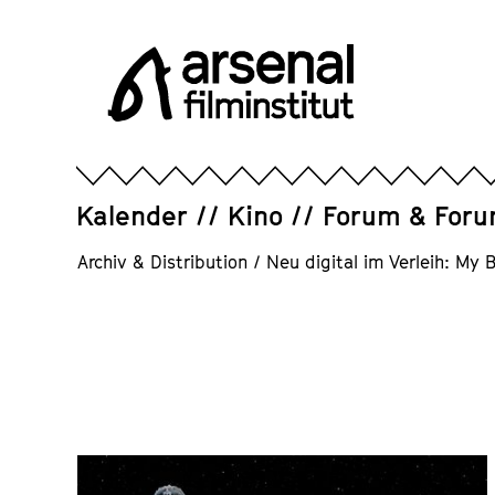
Direkt
zum
Seiteninhalt
springen
Arsenal
Filminstitut
e.V.
Kalender
Kino
Forum & For
Archiv & Distribution
/
Neu digital im Verleih: My