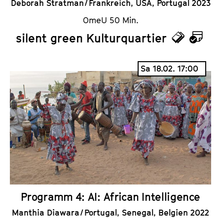
Deborah Stratman / Frankreich, USA, Portugal 2023
OmeU 50 Min.
silent green Kulturquartier
T
K
i
a
Sa 18.02. 17:00
c
l
k
e
e
n
t
d
s
e
r
Programm 4: AI: African Intelligence
Manthia Diawara / Portugal, Senegal, Belgien 2022