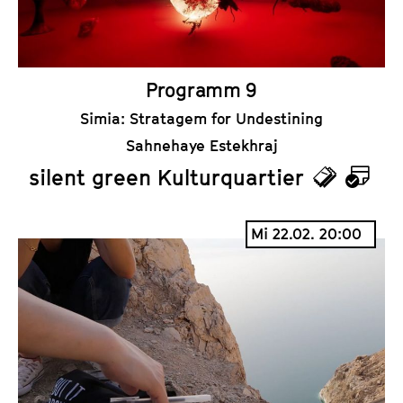
r
Programm 9
Simia: Stratagem for Undestining
Sahnehaye Estekhraj
silent green Kulturquartier
T
K
i
a
Mi 22.02. 20:00
c
l
k
e
e
n
t
d
s
e