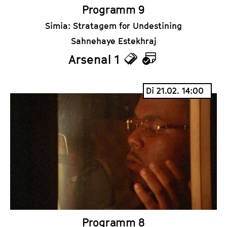
Programm 9
Simia: Stratagem for Undestining
Sahnehaye Estekhraj
Arsenal 1
T
K
i
a
Di 21.02. 14:00
c
l
k
e
e
n
t
d
s
e
r
Programm 8