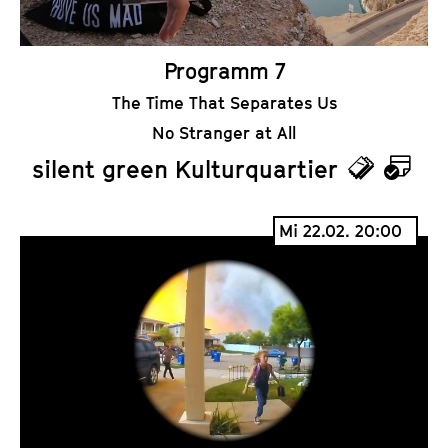
r
Programm 7
The Time That Separates Us
No Stranger at All
silent green Kulturquartier
T
K
i
a
Mi 22.02. 20:00
c
l
k
e
e
n
t
d
s
e
r