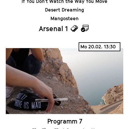
If You Don’t Watch the Way You Move
Desert Dreaming
Mangosteen
Arsenal 1
T
K
i
a
Mo 20.02. 13:30
c
l
k
e
e
n
t
d
s
e
r
Programm 7