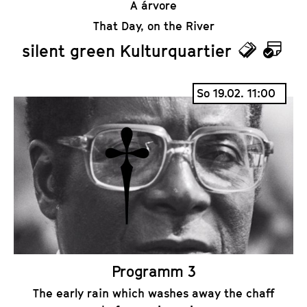
A árvore
That Day, on the River
silent green Kulturquartier
T
K
i
a
So 19.02. 11:00
c
l
k
e
e
n
t
d
s
e
r
Programm 3
The early rain which washes away the chaff