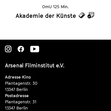
OmU 125 Min.
Akademie der Künste
T
K
i
a
c
l
k
e
Zu
Zu
Zu
e
n
unserer
unserer
unserer
t
d
Arsenal Filminstitut e.V.
Instagram
Instagram
Instagram
s
e
Seite
Seite
Seite
Adresse Kino
r
Plantagenstr. 30
13347 Berlin
Postadresse
Plantagenstr. 31
13347 Berlin