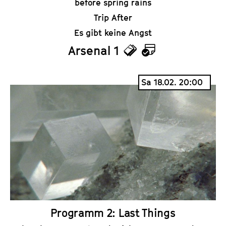
before spring rains
Trip After
Es gibt keine Angst
Arsenal 1
T
K
i
a
Sa 18.02. 20:00
c
l
k
e
e
n
t
d
s
e
r
Programm 2: Last Things