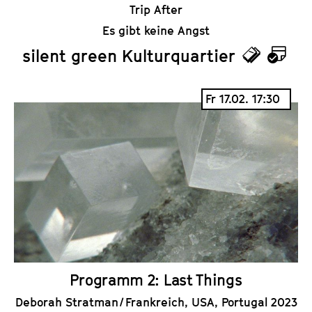
Trip After
Es gibt keine Angst
silent green Kulturquartier
T
K
i
a
Fr 17.02. 17:30
c
l
k
e
e
n
t
d
s
e
r
Programm 2: Last Things
Deborah Stratman / Frankreich, USA, Portugal 2023