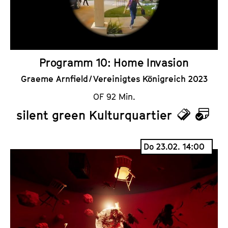
s
e
r
Programm 10: Home Invasion
Graeme Arnfield / Vereinigtes Königreich 2023
OF 92 Min.
silent green Kulturquartier
T
K
i
a
Do 23.02. 14:00
c
l
k
e
e
n
t
d
s
e