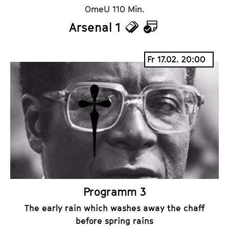
OmeU 110 Min.
Arsenal 1
T
K
i
a
Fr 17.02. 20:00
c
l
k
e
e
n
t
d
s
e
r
Programm 3
The early rain which washes away the chaff
before spring rains