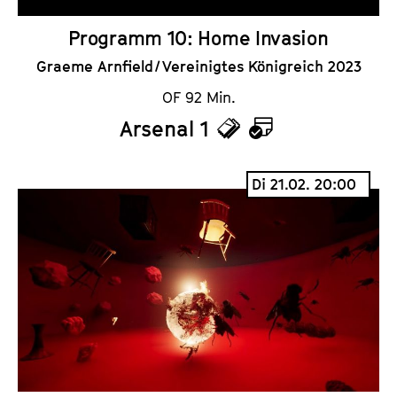
Programm 10: Home Invasion
Graeme Arnfield / Vereinigtes Königreich 2023
OF 92 Min.
Arsenal 1
T
K
i
a
Di 21.02. 20:00
c
l
k
e
e
n
t
d
s
e
r