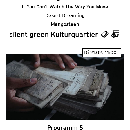
If You Don’t Watch the Way You Move
Desert Dreaming
Mangosteen
silent green Kulturquartier
T
K
i
a
Di 21.02. 11:00
c
l
k
e
e
n
t
d
s
e
r
Programm 5