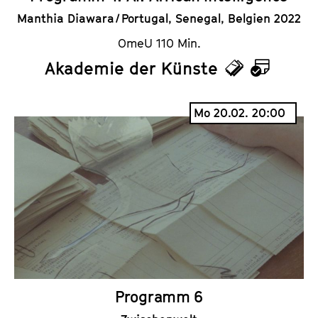
Manthia Diawara / Portugal, Senegal, Belgien 2022
OmeU 110 Min.
Akademie der Künste
T
K
i
a
Mo 20.02. 20:00
c
l
k
e
e
n
t
d
s
e
r
Programm 6