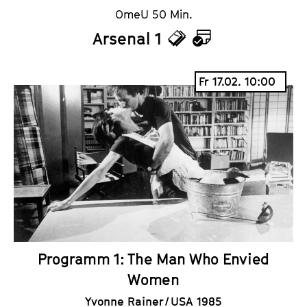
OmeU 50 Min.
Arsenal 1
T
K
i
a
Fr 17.02. 10:00
c
l
k
e
e
n
t
d
s
e
r
Programm 1: The Man Who Envied
Women
Yvonne Rainer / USA 1985