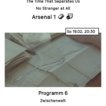
The Time That Separates Us
No Stranger at All
Arsenal 1
T
K
i
a
So 19.02. 20:30
c
l
k
e
e
n
t
d
s
e
r
Programm 6
Zwischenwelt