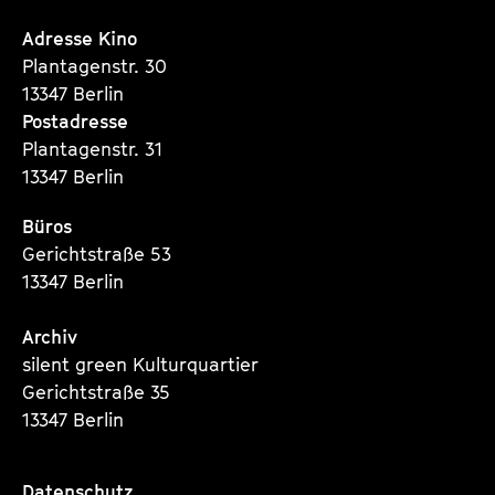
Instagram
Instagram
Instagram
s
e
Seite
Seite
Seite
Adresse Kino
r
Plantagenstr. 30
13347 Berlin
Postadresse
Plantagenstr. 31
13347 Berlin
Büros
Gerichtstraße 53
13347 Berlin
Archiv
silent green Kulturquartier
Gerichtstraße 35
13347 Berlin
Datenschutz