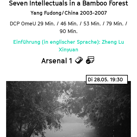
Seven Intellectuals in a Bamboo Forest
Yang Fudong / China 2003-2007
DCP OmeU 29 Min. / 46 Min. / 53 Min. / 79 Min. /
90 Min.
Einführung (in englischer Sprache): Zheng Lu
Xinyuan
Arsenal 1
T
K
i
a
Di 28.05. 19:30
c
l
k
e
e
n
t
d
s
e