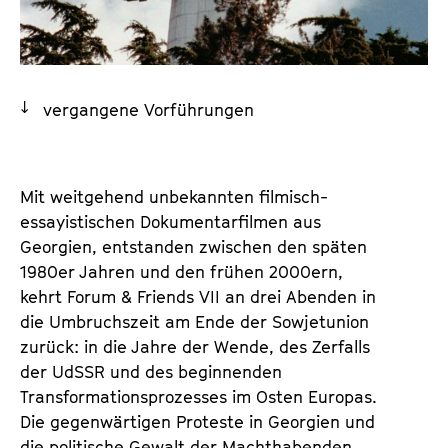
a
t
l
u
t
t
s
e
vergangene Vorführungen
p
.
r
V
i
.
n
Mit weitgehend unbekannten filmisch-
g
essayistischen Dokumentarfilmen aus
e
Georgien, entstanden zwischen den späten
n
1980er Jahren und den frühen 2000ern,
kehrt Forum & Friends VII an drei Abenden in
die Umbruchszeit am Ende der Sowjetunion
zurück: in die Jahre der Wende, des Zerfalls
der UdSSR und des beginnenden
Transformationsprozesses im Osten Europas.
Die gegenwärtigen Proteste in Georgien und
die politische Gewalt der Machthabenden