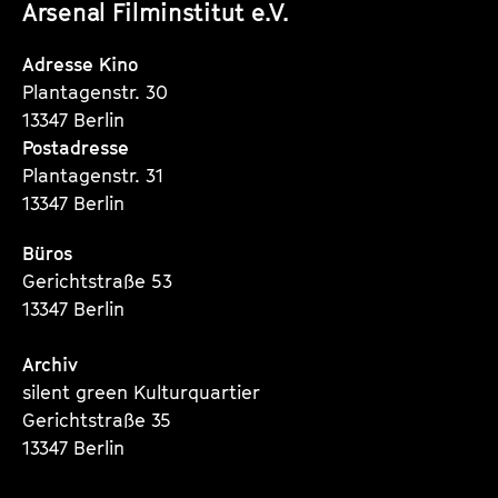
Arsenal Filminstitut e.V.
Instagram
Instagram
Instagram
s
e
Seite
Seite
Seite
Adresse Kino
r
Plantagenstr. 30
13347 Berlin
Postadresse
Plantagenstr. 31
13347 Berlin
Büros
Gerichtstraße 53
13347 Berlin
Archiv
silent green Kulturquartier
Gerichtstraße 35
13347 Berlin