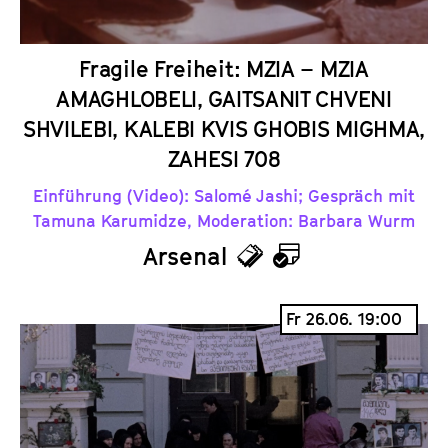
r
Fragile Freiheit: MZIA – MZIA
AMAGHLOBELI, GAITSANIT CHVENI
SHVILEBI, KALEBI KVIS GHOBIS MIGHMA,
ZAHESI 708
Einführung (Video): Salomé Jashi; Gespräch mit
Tamuna Karumidze, Moderation: Barbara Wurm
Arsenal
T
K
i
a
Fr 26.06. 19:00
c
l
k
e
e
n
t
d