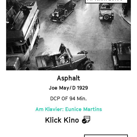
l
e
n
d
e
r
Asphalt
Joe May / D 1929
DCP OF 94 Min.
Am Klavier: Eunice Martins
Klick Kino
K
a