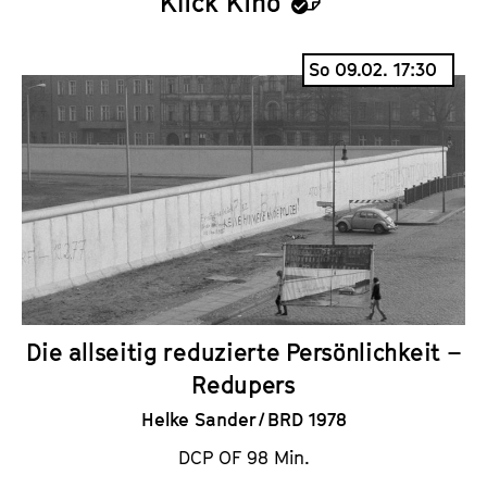
Klick Kino
K
a
So 09.02. 17:30
l
e
n
d
e
r
Die allseitig reduzierte Persönlichkeit –
Redupers
Helke Sander / BRD 1978
DCP OF 98 Min.