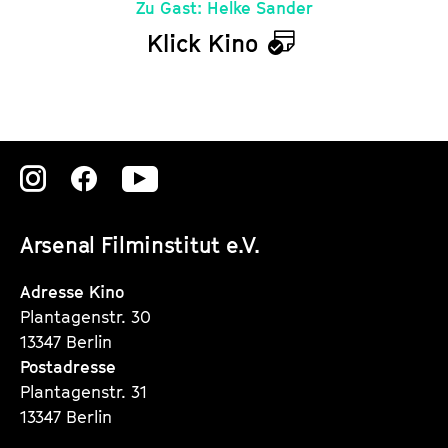
Zu Gast: Helke Sander
Klick Kino
K
a
l
e
Zu
Zu
Zu
n
unserer
unserer
unserer
d
Arsenal Filminstitut e.V.
Instagram
Instagram
Instagram
e
Seite
Seite
Seite
Adresse Kino
r
Plantagenstr. 30
13347 Berlin
Postadresse
Plantagenstr. 31
13347 Berlin