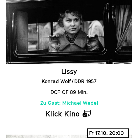
e
n
d
e
r
Lissy
Konrad Wolf / DDR 1957
DCP OF 89 Min.
Zu Gast: Michael Wedel
Klick Kino
K
a
Fr 17.10. 20:00