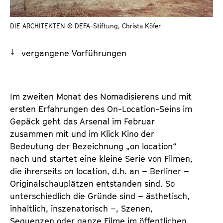
a
t
l
u
DIE ARCHITEKTEN © DEFA-Stiftung, Christa Köfer
t
t
s
e
vergangene Vorführungen
p
.
r
V
i
.
n
Im zweiten Monat des Nomadisierens und mit
g
ersten Erfahrungen des On-Location-Seins im
e
Gepäck geht das Arsenal im Februar
n
zusammen mit und im Klick Kino der
Bedeutung der Bezeichnung „on location“
nach und startet eine kleine Serie von Filmen,
die ihrerseits on location, d.h. an – Berliner –
Originalschauplätzen entstanden sind. So
unterschiedlich die Gründe sind – ästhetisch,
inhaltlich, inszenatorisch –, Szenen,
Sequenzen oder ganze Filme im öffentlichen