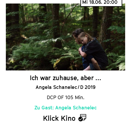
Mi 18.06. 20:00
l
e
n
d
e
r
Ich war zuhause, aber …
Angela Schanelec / D 2019
DCP OF 105 Min.
Zu Gast: Angela Schanelec
Klick Kino
K