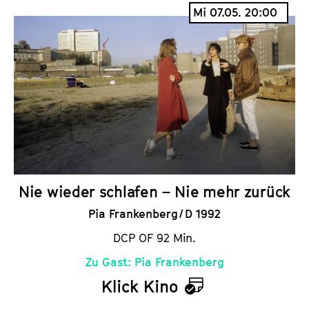
a
Mi 07.05. 20:00
l
e
n
d
e
r
Nie wieder schlafen – Nie mehr zurück
Pia Frankenberg / D 1992
DCP OF 92 Min.
Zu Gast: Pia Frankenberg
Klick Kino
K