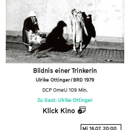
l
e
n
d
e
r
Bildnis einer Trinkerin
Ulrike Ottinger / BRD 1979
DCP OmeU 109 Min.
Zu Gast: Ulrike Ottinger
Klick Kino
K
a
Mi 16.07. 20:00