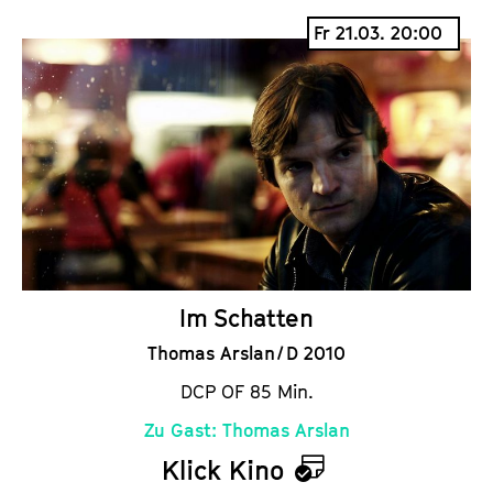
a
Fr 21.03. 20:00
l
e
n
d
e
r
Im Schatten
Thomas Arslan / D 2010
DCP OF 85 Min.
Zu Gast: Thomas Arslan
Klick Kino
K