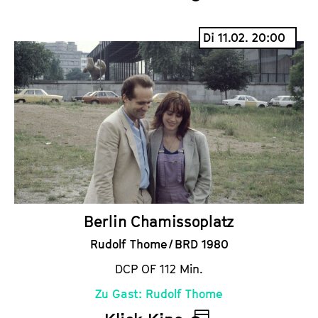
K
a
Di 11.02. 20:00
l
e
n
d
e
r
Berlin Chamissoplatz
Rudolf Thome / BRD 1980
DCP OF 112 Min.
Zu Gast: Rudolf Thome