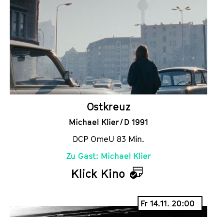
Ostkreuz
Michael Klier / D 1991
DCP OmeU 83 Min.
Zu Gast: Michael Klier
Klick Kino
K
a
Fr 14.11. 20:00
l