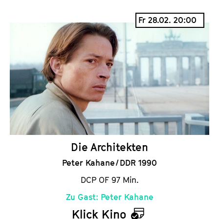
a
Fr 28.02. 20:00
l
e
n
d
e
r
Die Architekten
Peter Kahane / DDR 1990
DCP OF 97 Min.
Zu Gast: Peter Kahane
Klick Kino