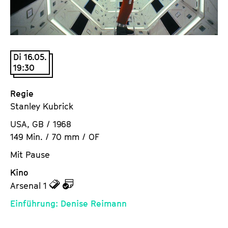
a
t
l
u
t
t
s
e
Di 16.05.
p
.
19:30
r
V
i
.
Regie
n
Stanley Kubrick
g
e
USA, GB / 1968
n
149 Min. / 70 mm / OF
Mit Pause
Kino
z
z
Arsenal 1
u
u
Einführung: Denise Reimann
d
d
e
e