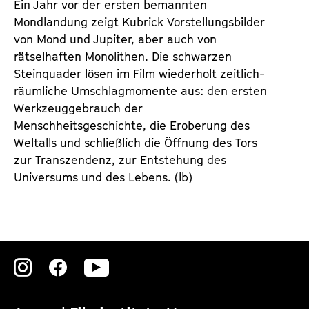
Ein Jahr vor der ersten bemannten
n
m
Mondlandung zeigt Kubrick Vorstellungsbilder
T
K
von Mond und Jupiter, aber auch von
i
a
rätselhaften Monolithen. Die schwarzen
c
l
Steinquader lösen im Film wiederholt zeitlich-
k
e
räumliche Umschlagmomente aus: den ersten
e
n
Werkzeuggebrauch der
t
d
Menschheitsgeschichte, die Eroberung des
s
e
Weltalls und schließlich die Öffnung des Tors
r
zur Transzendenz, zur Entstehung des
Universums und des Lebens. (lb)
Zu
Zu
Zu
unserer
unserer
unserer