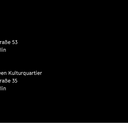
traße 53
lin
een Kulturquartier
traße 35
lin