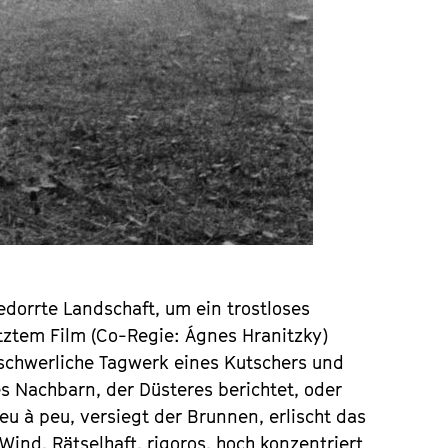
dorrte Landschaft, um ein trostloses 
ztem Film (Co-Regie: ­Ágnes Hranitzky) 
schwerliche Tagwerk ­eines Kutschers und 
s Nachbarn, der Düsteres berichtet, oder 
u à peu, versiegt der Brunnen, erlischt das 
Wind. Rät­selhaft, rigoros, hoch konzentriert 