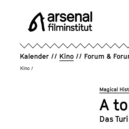
Direkt
zum
Seiteninhalt
springen
Arsenal
Filminstitut
e.V.
Kalender
Kino
Forum & For
Kino
/
Magical His
A to
Das Tur