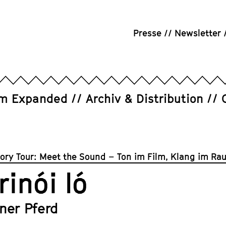
Presse
Newsletter
um Expanded
Archiv & Distribution
tory Tour: Meet the Sound – Ton im Film, Klang im Ra
rinói ló
iner Pferd