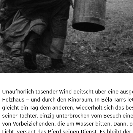
Unaufhörlich tosender Wind peitscht über eine ausge
Holzhaus – und durch den Kinoraum. In Béla Tarrs let
gleicht ein Tag dem anderen, wiederholt sich das be
seiner Tochter, einzig unterbrochen vom Besuch eine
von Vorbeiziehenden, die um Wasser bitten. Dann, pe
Licht, versagt das Pferd seinen Dienst. Es bleibt der 