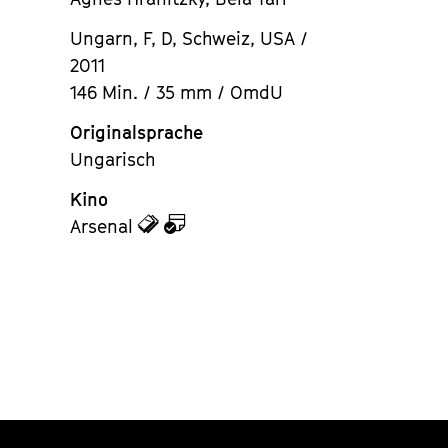
Ungarn, F, D, Schweiz, USA /
2011
146 Min. / 35 mm / OmdU
Originalsprache
Ungarisch
Kino
zu
zu
Arsenal
den
dem
Tickets
Kalender