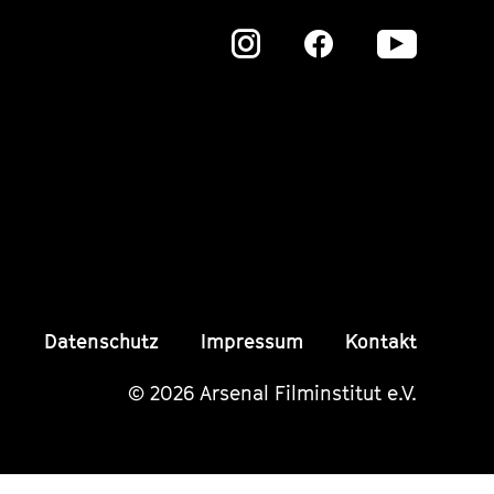
Zu
Zu
Zu
unserer
unserer
unser
Instagram
Instagram
Insta
Seite
Seite
Seite
Datenschutz
Impressum
Kontakt
© 2026 Arsenal Filminstitut e.V.