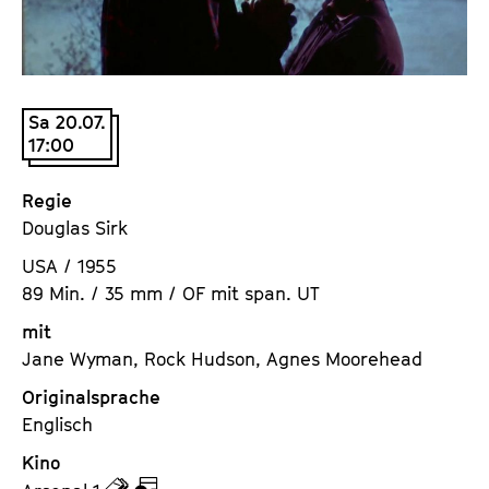
a
t
l
u
t
t
s
e
Sa 20.07.
p
.
17:00
r
V
i
.
Regie
n
Douglas Sirk
g
e
USA / 1955
n
89 Min. / 35 mm / OF mit span. UT
mit
Jane Wyman, Rock Hudson, Agnes Moorehead
Originalsprache
Englisch
Kino
z
z