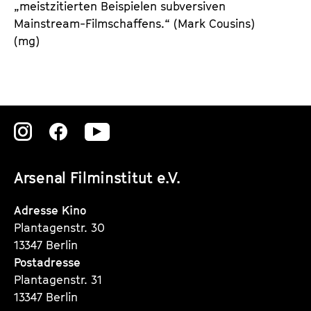
„meistzitierten Beispielen subversiven
Mainstream-Filmschaffens.“ (Mark Cousins)
(mg)
Zu
Zu
Zu
unserer
unserer
unserer
Arsenal Filminstitut e.V.
Instagram
Instagram
Instagram
Seite
Seite
Seite
Adresse Kino
Plantagenstr. 30
13347 Berlin
Postadresse
Plantagenstr. 31
13347 Berlin