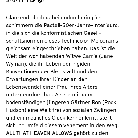
Arsenal 1
u
u
d
d
Glänzend, doch dabei undurchdringlich
e
e
schimmern die Pastell-50er-Jahre-Interieurs,
n
m
in die sich die konformistischen Gesell­
T
K
schaftsnormen dieses Techni­co­lor-Melo­drams
i
a
gleichsam eingeschrieben haben. Das ist die
c
l
Welt der wohlhabenden Witwe Carrie (Jane
k
e
Wyman), die ihr Leben den rigiden
e
n
Konventionen der Kleinstadt und den
t
d
Erwartungen ihrer Kinder an den
s
e
Lebenswandel einer Frau ihres Alters
r
untergeordnet hat. Als sie mit dem
bodenständigen jüngeren Gärtner Ron (Rock
Hudson) eine Welt frei von sozialen Zwängen
und ein mögliches Glück kennenlernt, stellt
sich ihr Umfeld diesem vehement in den Weg.
ALL THAT HEAVEN ALLOWS
gehört zu den