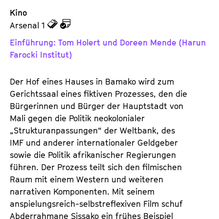
Kino
z
z
Arsenal 1
u
u
Einführung: Tom Holert und Doreen Mende (Harun
d
d
Farocki Institut)
e
e
n
m
Der Hof eines Hauses in Bamako wird zum
T
K
Gerichtssaal eines fiktiven Prozesses, den die
i
a
Bürgerinnen und Bürger der Hauptstadt von
c
l
Mali gegen die Politik neokolonialer
k
e
„Strukturanpassungen“ der Weltbank, des
e
n
IMF und anderer internationaler ­Geldgeber
t
d
sowie die Politik afrikanischer Regierungen
s
e
führen. Der Prozess teilt sich den filmischen
r
Raum mit einem Western und weiteren
narrativen Komponenten. Mit seinem
anspielungsreich-selbstreflexiven Film schuf
Abderrahmane Sissako ein frühes Beispiel