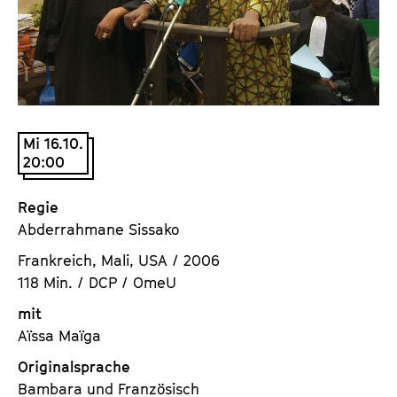
a
t
l
u
t
t
s
e
p
.
r
V
Mi 16.10.
i
.
20:00
n
g
Regie
e
Abderrahmane Sissako
n
Frankreich, Mali, USA / 2006
118 Min. / DCP / OmeU
mit
Aïssa Maïga
Originalsprache
Bambara und Französisch