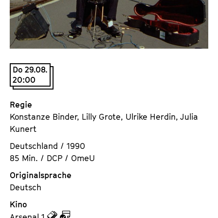
a
t
l
u
t
t
s
e
p
.
r
Do 29.08.
V
i
20:00
.
n
g
Regie
e
Konstanze Binder, Lilly Grote, Ulrike Herdin, Julia
n
Kunert
Deutschland / 1990
85 Min. / DCP / OmeU
Originalsprache
Deutsch
Kino
z
z
Arsenal 1