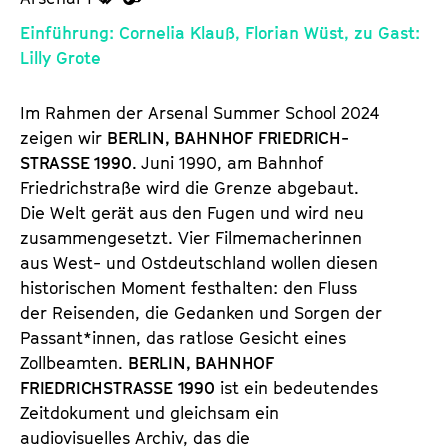
u
u
Einführung: Cornelia Klauß, Florian Wüst, zu Gast:
d
d
Lilly Grote
e
e
n
m
Im Rahmen der Arsenal Summer School 2024
T
K
zeigen wir
BERLIN, BAHNHOF FRIEDRICH­
i
a
STRASSE 1990
. Juni 1990, am Bahnhof
c
l
Friedrichstraße wird die Grenze abgebaut.
k
e
Die Welt gerät aus den Fugen und wird neu
e
n
zusammengesetzt. Vier Filmemacherinnen
t
d
aus West- und Ostdeutschland wollen diesen
s
e
historischen Moment festhalten: den Fluss
r
der Reisenden, die Gedanken und Sorgen der
Passan­t*innen, das ratlose Gesicht eines
Zollbeamten.
BERLIN, BAHNHOF
FRIEDRICHSTRASSE 1990
ist ein bedeutendes
Zeitdokument und gleichsam ein
audiovisuelles Archiv, das die