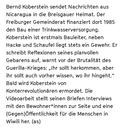
d
d
Bernd Koberstein sendet Nachrichten aus
e
e
Nicaragua in die Breisgauer Heimat. Der
n
m
Freiburger Gemeinderat finanziert dort 1985
T
K
den Bau einer Trinkwasserversorgung.
i
a
Koberstein ist erstmals Bauleiter, neben
c
l
Hacke und Schaufel liegt stets ein Gewehr. Er
k
e
schreibt Reflexionen seines planvollen
e
n
Gebarens auf, warnt vor der Brutalität des
t
d
Guerilla-Krieges: „Ihr sollt herkommen, aber
s
e
ihr sollt auch vorher wissen, wo ihr hingeht.“
r
Bald wird Koberstein von
Konterrevolutionären ermordet. Die
Videoarbeit stellt seinen Briefen Interviews
mit den Bewohner*innen zur Seite und eine
(Gegen)Öffentlichkeit für die Menschen in
Wiwili her. (as)