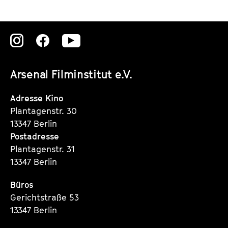
Zu
Zu
Zu
unserer
unserer
unserer
Arsenal Filminstitut e.V.
Instagram
Instagram
Instagram
Seite
Seite
Seite
Adresse Kino
Plantagenstr. 30
13347 Berlin
Postadresse
Plantagenstr. 31
13347 Berlin
Büros
Gerichtstraße 53
13347 Berlin