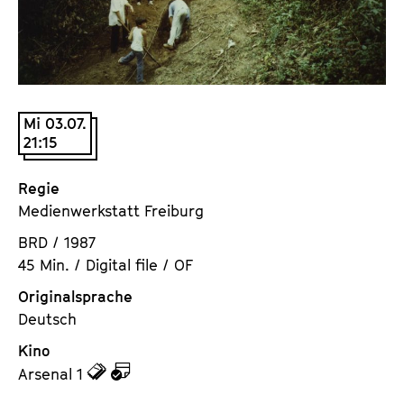
a
t
l
u
t
t
s
e
p
.
Mi 03.07.
r
V
21:15
i
.
n
Regie
g
Medienwerkstatt Freiburg
e
n
BRD / 1987
45 Min. / Digital file / OF
Originalsprache
Deutsch
Kino
z
z
Arsenal 1
u
u