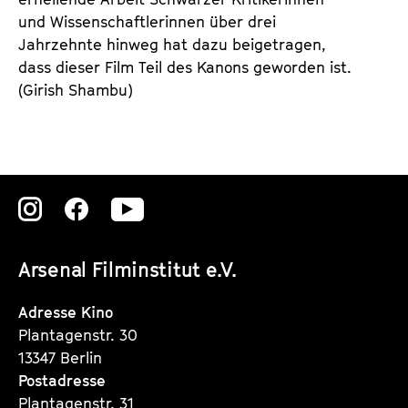
und Wissenschaftlerinnen über drei
Jahrzehnte hinweg hat dazu beigetragen,
dass dieser Film Teil des Kanons geworden ist.
(Girish Shambu)
Zu
Zu
Zu
unserer
unserer
unserer
Arsenal Filminstitut e.V.
Instagram
Instagram
Instagram
Seite
Seite
Seite
Adresse Kino
Plantagenstr. 30
13347 Berlin
Postadresse
Plantagenstr. 31