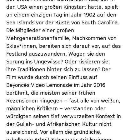
T
K
den USA einen großen Kinostart hatte, spielt
i
a
an einem einzigen Tag im Jahr 1902 auf den
c
l
Sea Islands vor der Küste von South Carolina.
k
e
Die Mitglieder einer großen
e
n
Mehrgenerationenfamilie, Nachkommen von
t
d
Sklav*innen, bereiten sich darauf vor, auf das
s
e
Festland auszuwandern. Wagen sie den
r
Sprung ins Ungewisse? Oder riskieren sie,
ihre Traditionen hinter sich zu lassen? Der
Film wurde durch seinen Einfluss auf
Beyoncés Video Lemonade im Jahr 2016
berühmt, die meisten seiner frühen
Rezensionen hingegen – fast alle von weißen,
männlichen Kritikern – verstanden oder
würdigten seinen tief verwurzelten Kontext in
der Gullah- und Afrikanischen Kultur nicht
ausreichend. Vor allem die gründliche,
erhellende Arbeit Schwarzer Kritikerinnen