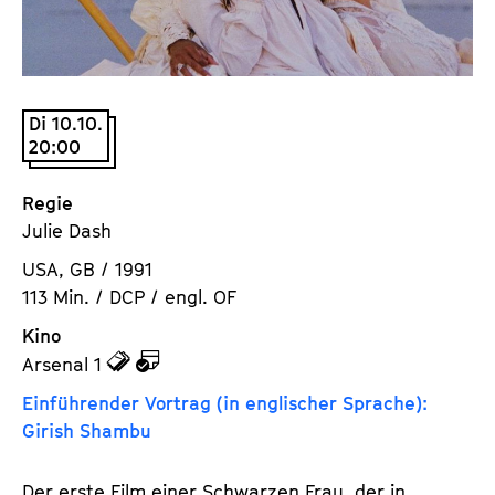
a
t
l
u
t
t
s
e
Di 10.10.
p
.
20:00
r
V
i
.
Regie
n
Julie Dash
g
e
USA, GB / 1991
n
113 Min. / DCP / engl. OF
Kino
z
z
Arsenal 1
u
u
Einführender Vortrag (in englischer Sprache):
d
d
Girish Shambu
e
e
n
m
Der erste Film einer Schwarzen Frau, der in