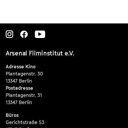
Zu
Zu
Zu
unserer
unserer
unserer
Arsenal Filminstitut e.V.
Instagram
Instagram
Instagram
Seite
Seite
Seite
Adresse Kino
Plantagenstr. 30
13347 Berlin
Postadresse
Plantagenstr. 31
13347 Berlin
Büros
Gerichtstraße 53