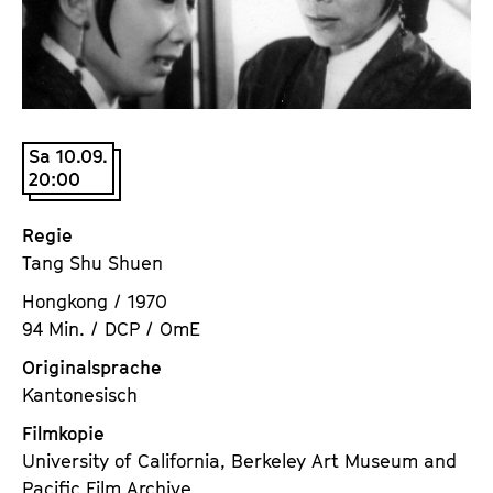
a
t
l
u
t
t
s
e
p
.
r
Sa 10.09.
V
20:00
i
.
n
g
Regie
e
Tang Shu Shuen
n
Hongkong / 1970
94 Min. / DCP / OmE
Originalsprache
Kantonesisch
Filmkopie
University of California, Berkeley Art Museum and
Pacific Film Archive