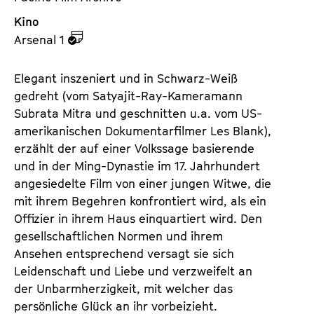
Kino
z
Arsenal 1
u
d
Elegant inszeniert und in Schwarz-Weiß
e
gedreht (vom Satyajit-Ray-Kameramann
m
Subrata Mitra und geschnitten u.a. vom US-
K
amerikanischen Dokumentarfilmer Les Blank),
a
erzählt der auf einer Volkssage basierende
l
und in der Ming-Dynastie im 17. Jahrhundert
e
angesiedelte Film von einer jungen Witwe, die
n
mit ihrem Begehren konfrontiert wird, als ein
d
Offizier in ihrem Haus einquartiert wird. Den
e
gesellschaftlichen Normen und ihrem
r
Ansehen entsprechend versagt sie sich
Leidenschaft und Liebe und verzweifelt an
der Unbarmherzigkeit, mit welcher das
persönliche Glück an ihr vorbeizieht.