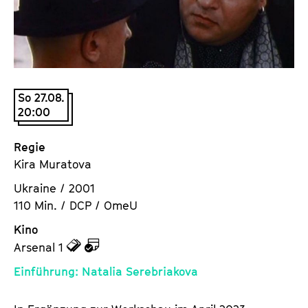
a
t
l
u
t
t
s
e
p
.
r
So 27.08.
V
20:00
i
.
n
g
Regie
e
Kira Muratova
n
Ukraine / 2001
110 Min. / DCP / OmeU
Kino
z
z
Arsenal 1
u
u
Einführung: Natalia Serebriakova
d
d
e
e