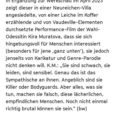
In Ergänzung zur Werkschau im April 2023
n
m
zeigt dieser in einer Neureichen-Villa
T
K
angesiedelte, von einer Leiche im Koffer
i
a
erzählende und von Vaudeville-Elementen
c
l
durchsetzte Performance-Film der Wahl-
k
e
Odessitin Kira Muratova, dass sie sich
e
n
hingebungsvoll für Menschen interessiert
t
d
(besonders für jene ‚ganz unten‘), sie jedoch
s
e
jenseits von Karikatur und Genre-Parodie
r
nicht denken will. K.M.: „Sie sind schwach, sie
leiden, sind sensibel. Genau das ist das
Sympathische an ihnen. Angeblich sind sie
Killer oder Bodyguards. Aber alles, was sie
tun, machen sie falsch, diese lächerlichen,
empfindlichen Menschen. Noch nicht einmal
richtig brutal können sie sein.” (bw)