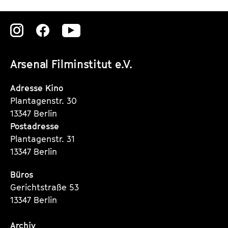
Zu
Zu
Zu
unserer
unserer
unserer
Arsenal Filminstitut e.V.
Instagram
Instagram
Instagram
Seite
Seite
Seite
Adresse Kino
Plantagenstr. 30
13347 Berlin
Postadresse
Plantagenstr. 31
13347 Berlin
Büros
Gerichtstraße 53
13347 Berlin
Archiv