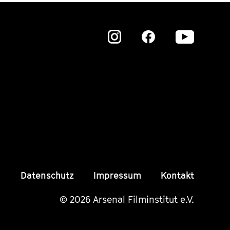
Zu
Zu
Zu
unserer
unserer
unser
Instagram
Instagram
Insta
Seite
Seite
Seite
Datenschutz
Impressum
Kontakt
© 2026 Arsenal Filminstitut e.V.