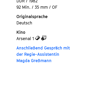
DDR / 1982
92 Min. / 35 mm / OF
Originalsprache
Deutsch
Kino
zu
zu
Arsenal 1
den
dem
Anschließend Gespräch mit
Tickets
Kalender
der Regie-Assistentin
Magda Greßmann