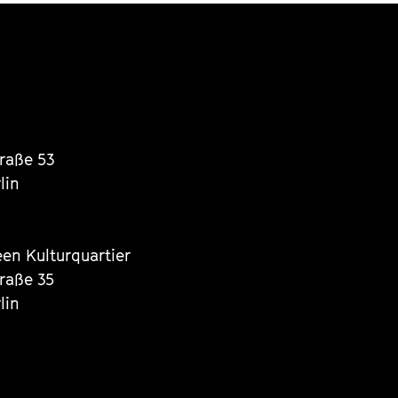
traße 53
lin
een Kulturquartier
traße 35
lin