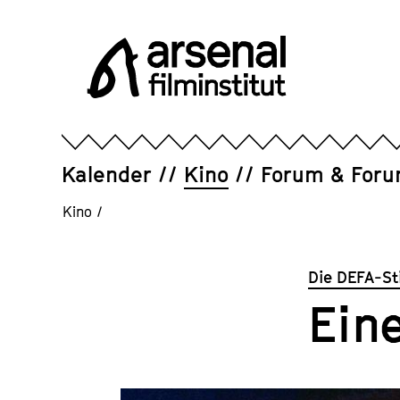
Direkt
zum
Seiteninhalt
springen
Arsenal
Filminstitut
e.V.
Kalender
Kino
Forum & For
Kino
/
Die DEFA-St
Ein