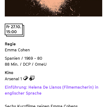
a
t
l
u
t
t
s
e
Fr 27.10.
p
.
15:00
r
V
i
.
Regie
n
Emma Cohen
g
e
Spanien / 1969 - 80
n
88 Min. / DCP / OmeU
Kino
z
z
Arsenal 1
u
u
Einführung: Helena De Llanos (Filmemacherin) in
d
d
englischer Sprache
e
e
n
m
Sechs Kurzfilme zeigen Emma Cohens