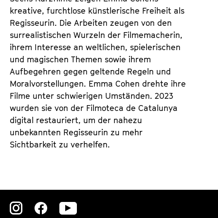
T
K
kreative, furchtlose künstlerische Freiheit als
i
a
Regisseurin. Die Arbeiten zeugen von den
c
l
surrealistischen Wurzeln der Filmemacherin,
k
e
ihrem Interesse an weltlichen, spielerischen
e
n
und magischen Themen sowie ihrem
t
d
Aufbegehren gegen geltende Regeln und
s
e
Moralvorstellungen. Emma Cohen drehte ihre
r
Filme unter schwierigen Umständen. 2023
wurden sie von der Filmoteca de Catalunya
digital restauriert, um der nahezu
unbekannten Regisseurin zu mehr
Sichtbarkeit zu verhelfen.
Zu
Zu
Zu