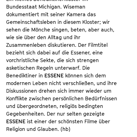
e
e
Bundesstaat Michigan. Wiseman
n
m
dokumentiert mit seiner Kamera das
T
K
Gemeinschaftsleben in diesem Kloster; wir
i
a
sehen die Mönche singen, beten, aber auch,
c
l
wie sie über den Alltag und ihr
k
e
Zusammenleben diskutieren. Der Filmtitel
e
n
bezieht sich dabei auf die Essener, eine
t
d
vorchristliche Sekte, die sich strengen
s
e
asketischen Regeln unterwarf. Die
r
Benediktiner in
ESSENE
können sich dem
modernen Leben nicht verschließen, und ihre
Diskussionen drehen sich immer wieder um
Konflikte zwischen persönlichen Bedürfnissen
und übergeordneten, religiös bedingten
Gegebenheiten. Der nur selten gezeigte
ESSENE
ist einer der schönsten Filme über
Religion und Glauben. (hb)