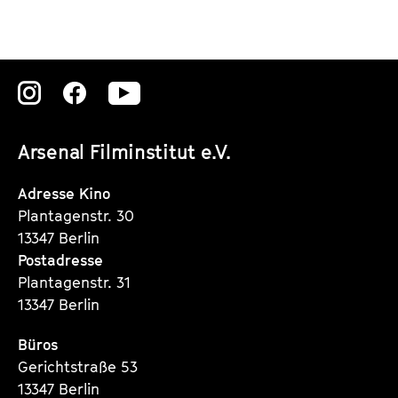
Zu
Zu
Zu
unserer
unserer
unserer
Arsenal Filminstitut e.V.
Instagram
Instagram
Instagram
Seite
Seite
Seite
Adresse Kino
Plantagenstr. 30
13347 Berlin
Postadresse
Plantagenstr. 31
13347 Berlin
Büros
Gerichtstraße 53
13347 Berlin