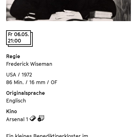
a
t
l
u
t
t
s
e
Fr 06.05.
p
.
21:00
r
V
i
.
Regie
n
Frederick Wiseman
g
e
USA / 1972
n
86 Min. / 16 mm / OF
Originalsprache
Englisch
Kino
z
z
Arsenal 1
u
u
d
d
Ein kleines Benediktinerkloster im