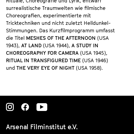
Rituale, Choreografie und Lyrik, entwarf
d
surrealistische Traumwelten wie filmische
e
Choreografien, experimentierte mit
r
Tricktechniken und nicht zuletzt Helldunkel-
Stimmungen. Das Kurzfilmprogramm umfasst
die Titel
MESHES OF THE AFTERNOON
(USA
1943),
AT LAND
(USA 1944),
A STUDY IN
CHOREOGRAPHY FOR CAMERA
(USA 1945),
RITUAL IN TRANSFIGURED TIME
(USA 1946)
und
THE VERY EYE OF NIGHT
(USA 1958).
Zu
Zu
Zu
unserer
unserer
unserer
Arsenal Filminstitut e.V.
Instagram
Instagram
Instagram