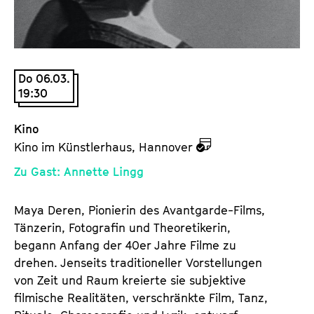
a
t
l
u
t
t
s
e
Do 06.03.
p
.
19:30
r
V
i
.
Kino
n
z
Kino im Künstlerhaus, Hannover
g
u
e
Zu Gast: Annette Lingg
d
n
e
Maya Deren, Pionierin des Avantgarde-Films,
m
Tänzerin, Fotografin und Theoretikerin,
K
begann Anfang der 40er Jahre Filme zu
a
drehen. Jenseits traditioneller Vorstellungen
l
von Zeit und Raum kreierte sie subjektive
e
filmische Realitäten, verschränkte Film, Tanz,
n