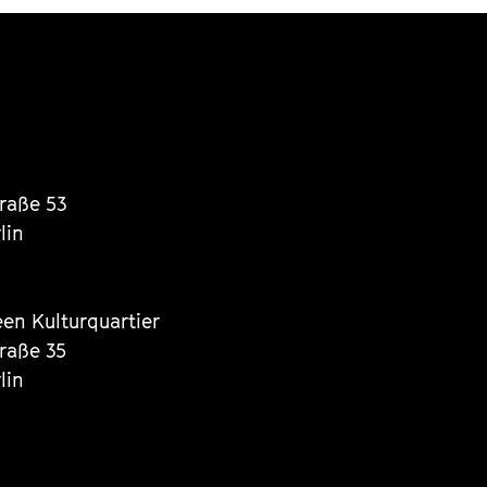
traße 53
lin
een Kulturquartier
traße 35
lin