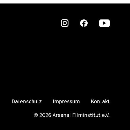
Zu
Zu
Zu
unserer
unserer
unser
Instagram
Instagram
Insta
Seite
Seite
Seite
Datenschutz
Impressum
Kontakt
© 2026 Arsenal Filminstitut e.V.