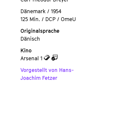
Dänemark / 1954
125 Min. / DCP / OmeU
Originalsprache
Dänisch
Kino
zu
zu
Arsenal 1
den
dem
Vorgestellt von Hans-
Tickets
Kalender
Joachim Fetzer