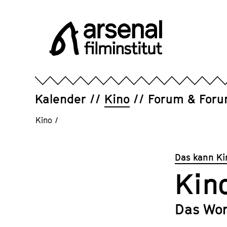
Direkt
zum
Seiteninhalt
springen
Arsenal
Filminstitut
e.V.
Kalender
Kino
Forum & For
Kino
/
Das kann K
Kin
Das Wo