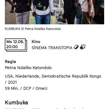
a
t
l
u
t
t
s
e
p
KUMBUKA © Petna Ndaliko Katondolo
.
r
V
i
Mo 12.06.
Kino
.
n
20:00
z
z
SİNEMA TRANSTOPIA
g
u
u
e
d
d
Regie
n
e
e
Petna Ndaliko Katondolo
n
m
USA, Niederlande, Demokratische Republik Kongo
T
K
/ 2021
i
a
59 Min. / DCP / OmeU
c
l
k
e
Kumbuka
e
n
t
d