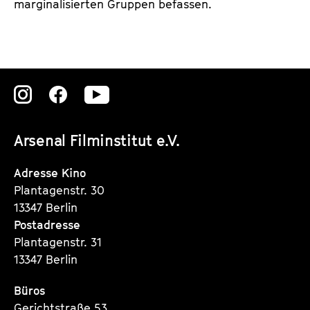
marginalisierten Gruppen befassen.
Zu
Zu
Zu
unserer
unserer
unserer
Arsenal Filminstitut e.V.
Instagram
Instagram
Instagram
Seite
Seite
Seite
Adresse Kino
Plantagenstr. 30
13347 Berlin
Postadresse
Plantagenstr. 31
13347 Berlin
Büros
Gerichtstraße 53