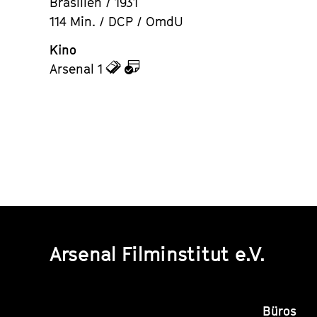
Brasilien / 1931
114 Min. / DCP / OmdU
Kino
zu
zu
Arsenal 1
den
dem
Tickets
Kalender
Arsenal Filminstitut e.V.
Büros