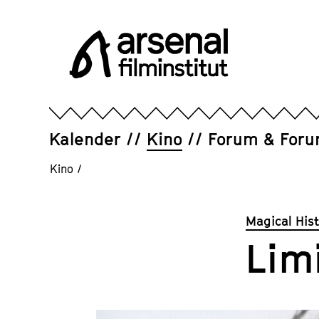
Direkt
zum
Seiteninhalt
springen
Arsenal
Filminstitut
e.V.
Kalender
Kino
Forum & For
Kino
/
Magical His
Lim