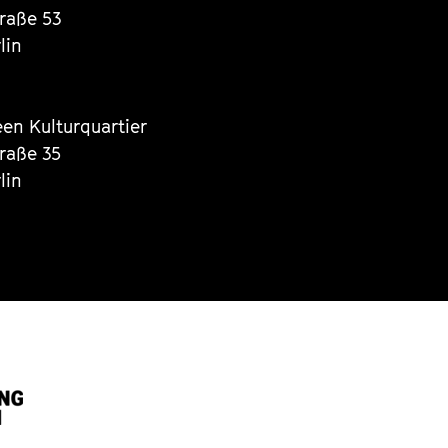
traße 53
lin
een Kulturquartier
traße 35
lin