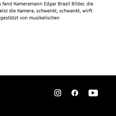
s fand Kameramann Edgar Brazil ­Bilder, die
ist die Kamera, schwenkt, schwankt, wirft
 gestützt von musikalischen
Zu
Zu
Zu
unserer
unserer
unser
Instagram
Instagram
Insta