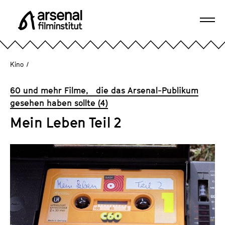
D
i
Navi
r
A
öffn
e
r
k
s
Kino
/
t
e
z
n
60 und mehr Filme, die das Arsenal-Publikum
u
a
gesehen haben sollte (4)
m
l
S
Mein Leben Teil 2
F
e
i
i
l
t
m
e
i
n
n
i
s
n
t
h
i