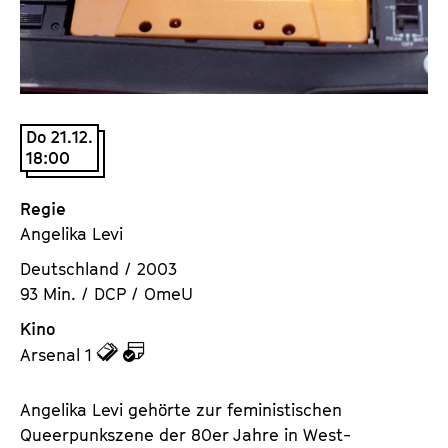
a
t
l
u
t
t
s
e
p
.
Do 21.12.
r
V
18:00
i
.
n
Regie
g
Angelika Levi
e
n
Deutschland / 2003
93 Min. / DCP / OmeU
Kino
z
z
Arsenal 1
u
u
d
d
Angelika Levi gehörte zur feministischen
e
e
Queerpunkszene der 80er Jahre in West-