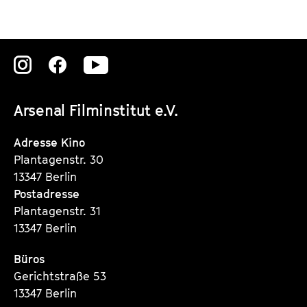
Zu
Zu
Zu
unserer
unserer
unserer
Arsenal Filminstitut e.V.
Instagram
Instagram
Instagram
Seite
Seite
Seite
Adresse Kino
Plantagenstr. 30
13347 Berlin
Postadresse
Plantagenstr. 31
13347 Berlin
Büros
Gerichtstraße 53
13347 Berlin