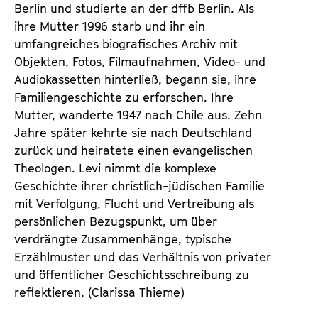
n
m
Berlin und studierte an der dffb Berlin. Als
T
K
ihre Mutter 1996 starb und ihr ein
i
a
umfangreiches biografisches Archiv mit
c
l
Objekten, Fotos, Filmaufnahmen, Video- und
k
e
Audiokassetten hinterließ, begann sie, ihre
e
n
Familiengeschichte zu erforschen. Ihre
t
d
Mutter, wanderte 1947 nach Chile aus. Zehn
s
e
Jahre später kehrte sie nach Deutschland
r
zurück und heiratete einen evangelischen
Theologen. Levi nimmt die komplexe
Geschichte ihrer christlich-jüdischen Familie
mit Verfolgung, Flucht und Vertreibung als
persönlichen Bezugspunkt, um über
verdrängte Zusammenhänge, typische
Erzählmuster und das Verhältnis von privater
und öffentlicher Geschichtsschreibung zu
reflektieren. (Clarissa Thieme)