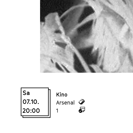
Sa
Kino
07.10.
zu
Arsenal
20:00
den
zu
1
Tickets
dem
Kalender