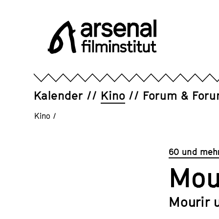
Direkt
zum
Seiteninhalt
springen
Arsenal
Filminstitut
e.V.
Kalender
Kino
Forum & For
Kino
/
60 und mehr
Mou
Mourir 