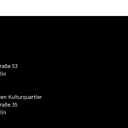
traße 53
lin
een Kulturquartier
traße 35
lin