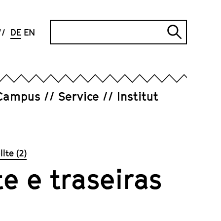
Suche
DE
EN
Suche
abschi
Campus
Service
Institut
lte (2)
e e traseiras