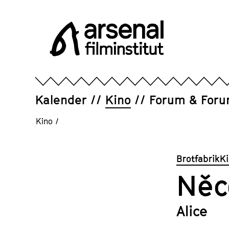
Direkt
zum
Seiteninhalt
springen
Arsenal
Filminstitut
e.V.
Kalender
Kino
Forum & For
Kino
/
Brotfabrik
Něc
Alice