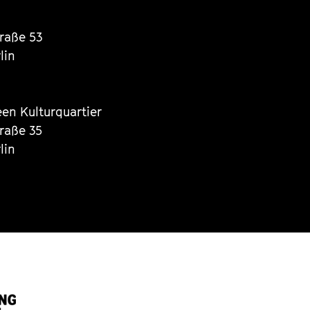
traße 53
lin
een Kulturquartier
traße 35
lin