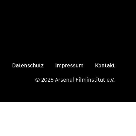
Instagram
Instagram
Insta
Seite
Seite
Seite
Datenschutz
Impressum
Kontakt
© 2026 Arsenal Filminstitut e.V.