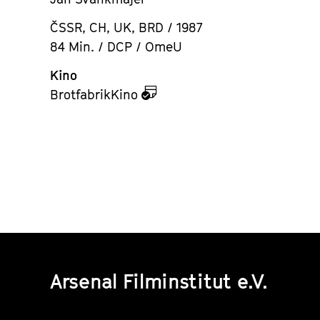
ČSSR, CH, UK, BRD / 1987
84 Min. / DCP / OmeU
Kino
zu
BrotfabrikKino
dem
Kalender
Arsenal Filminstitut e.V.