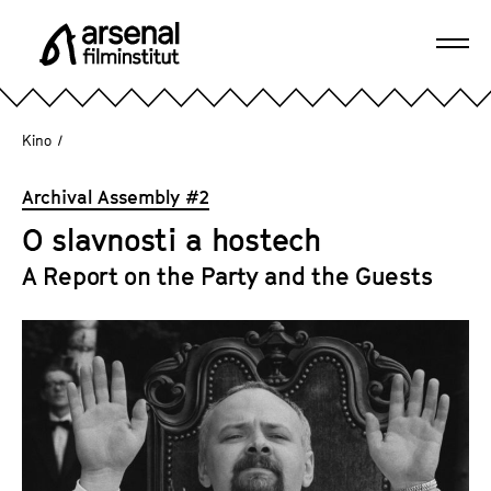
D
i
Navi
r
A
öffn
e
r
k
s
Kino
/
t
e
z
n
Archival Assembly #2
u
a
m
O slavnosti a hostech
l
S
F
A Report on the Party and the Guests
e
i
i
l
t
m
e
i
n
n
i
s
n
t
h
i