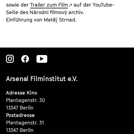
sowie der
Trailer zum Film
auf der YouTube-
Seite des Národní filmový archiv.
Einführung von Matěj Strnad.
Zu
Zu
Zu
unserer
unserer
unserer
Arsenal Filminstitut e.V.
Instagram
Instagram
Instagram
Seite
Seite
Seite
Adresse Kino
Plantagenstr. 30
13347 Berlin
Postadresse
Plantagenstr. 31
13347 Berlin