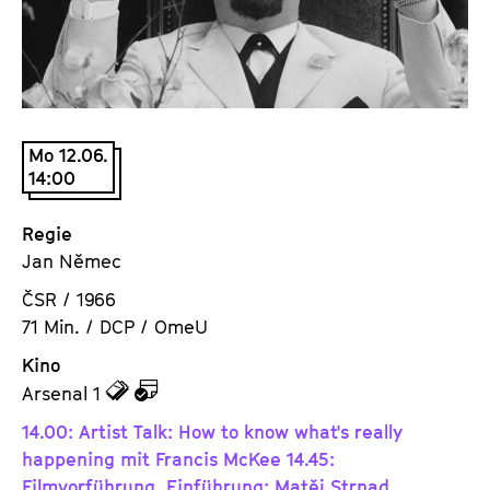
a
t
l
u
t
t
s
e
p
.
r
Mo 12.06.
V
14:00
i
.
n
g
Regie
e
Jan Němec
n
ČSR / 1966
71 Min. / DCP / OmeU
Kino
z
z
Arsenal 1
u
u
14.00: Artist Talk: How to know what's really
d
d
happening mit Francis McKee 14.45:
e
e
Filmvorführung, Einführung: Matěj Strnad