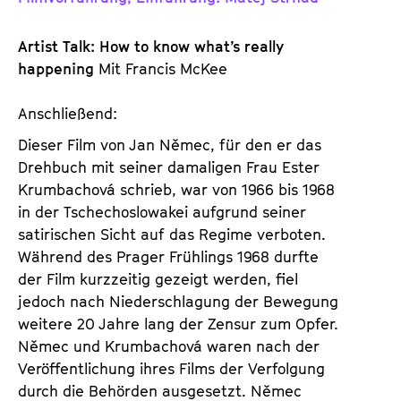
n
m
T
K
Artist Talk: How to know what’s really
i
a
happening
Mit Francis McKee
c
l
k
e
Anschließend:
e
n
t
d
Dieser Film von Jan Němec, für den er das
s
e
Drehbuch mit seiner damaligen Frau Ester
r
Krumbachová schrieb, war von 1966 bis 1968
in der Tschechoslowakei aufgrund seiner
satirischen Sicht auf das Regime verboten.
Während des Prager Frühlings 1968 durfte
der Film kurzzeitig gezeigt werden, fiel
jedoch nach Niederschlagung der Bewegung
weitere 20 Jahre lang der Zensur zum Opfer.
Němec und Krumbachová waren nach der
Veröffentlichung ihres Films der Verfolgung
durch die Behörden ausgesetzt. Němec