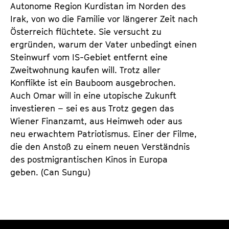
n
m
Autonome Region Kurdistan im Norden des
T
K
Irak, von wo die Familie vor längerer Zeit nach
i
a
Österreich flüchtete. Sie versucht zu
c
l
ergründen, warum der Vater unbedingt einen
k
e
Steinwurf vom IS-Gebiet entfernt eine
e
n
Zweitwohnung kaufen will. Trotz aller
t
d
Konflikte ist ein Bauboom ausgebrochen.
s
e
Auch Omar will in eine utopische Zukunft
r
investieren – sei es aus Trotz gegen das
Wiener Finanzamt, aus Heimweh oder aus
neu erwachtem Patriotismus. Einer der Filme,
die den Anstoß zu einem neuen Verständnis
des postmigrantischen Kinos in Europa
geben. (Can Sungu)