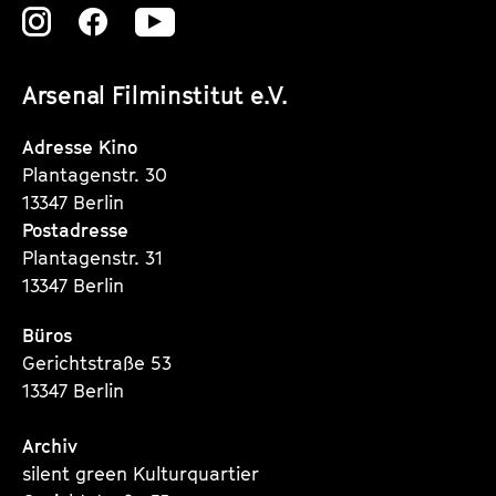
Zu
Zu
Zu
unserer
unserer
unserer
Arsenal Filminstitut e.V.
Instagram
Instagram
Instagram
Seite
Seite
Seite
Adresse Kino
Plantagenstr. 30
13347 Berlin
Postadresse
Plantagenstr. 31
13347 Berlin
Büros
Gerichtstraße 53
13347 Berlin
Archiv
silent green Kulturquartier