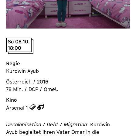
a
t
l
u
t
t
s
e
p
.
So 08.10.
r
V
18:00
i
.
n
Regie
g
Kurdwin Ayub
e
n
Österreich / 2016
78 Min. / DCP / OmeU
Kino
z
z
Arsenal 1
u
u
d
d
Decolonisation / Debt / Migration
: Kurdwin
e
e
Ayub begleitet ihren Vater Omar in die