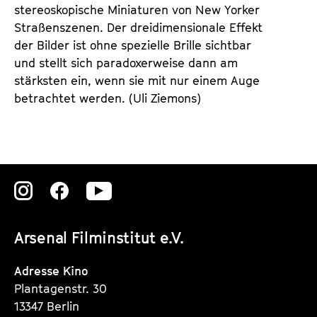
stereoskopische Miniaturen von New Yorker
Straßenszenen. Der dreidimensionale Effekt
der Bilder ist ohne spezielle Brille sichtbar
und stellt sich paradoxerweise dann am
stärksten ein, wenn sie mit nur einem Auge
betrachtet werden. (Uli Ziemons)
Zu
Zu
Zu
unserer
unserer
unserer
Arsenal Filminstitut e.V.
Instagram
Instagram
Instagram
Seite
Seite
Seite
Adresse Kino
Plantagenstr. 30
13347 Berlin