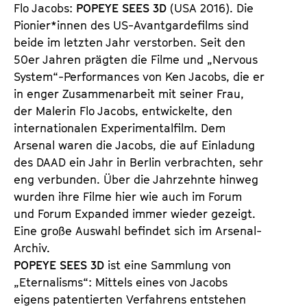
K
Flo Jacobs:
POPEYE SEES 3D
(USA 2016). Die
a
Pionier*innen des US-Avantgardefilms sind
l
beide im letzten Jahr verstorben. Seit den
e
50er Jahren prägten die Filme und „Nervous
n
System“-Performances von Ken Jacobs, die er
d
in enger Zusammenarbeit mit seiner Frau,
e
der Malerin Flo Jacobs, entwickelte, den
r
internationalen Experimentalfilm. Dem
Arsenal waren die Jacobs, die auf Einladung
des DAAD ein Jahr in Berlin verbrachten, sehr
eng verbunden. Über die Jahrzehnte hinweg
wurden ihre Filme hier wie auch im Forum
und Forum Expanded immer wieder gezeigt.
Eine große Auswahl befindet sich im Arsenal-
Archiv.
POPEYE SEES 3D
ist eine Sammlung von
„Eternalisms“: Mittels eines von Jacobs
eigens patentierten Verfahrens entstehen