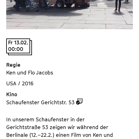
a
t
l
u
t
t
s
e
p
.
Fr 13.02.
r
V
00:00
i
.
n
Regie
g
Ken und Flo Jacobs
e
n
USA / 2016
Kino
z
Schaufenster Gerichtstr. 53
u
d
In unserem Schaufenster in der
e
Gerichtstraße 53 zeigen wir während der
m
Berlinale (12.–22.2.) einen Film von Ken und