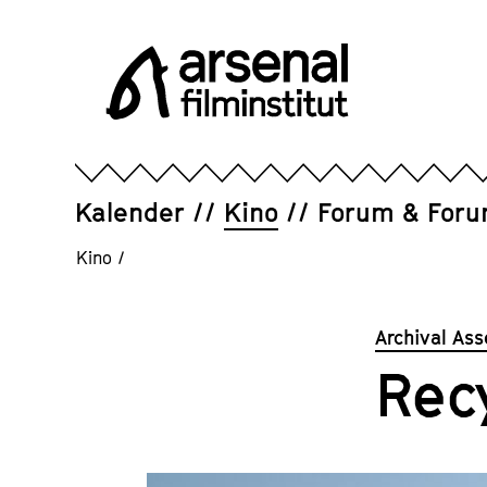
Direkt
zum
Seiteninhalt
springen
Arsenal
Filminstitut
e.V.
Kalender
Kino
Forum & For
Kino
/
Archival As
Rec