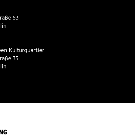
traße 53
lin
een Kulturquartier
traße 35
lin