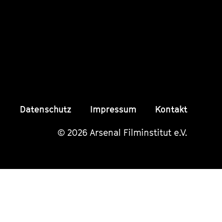
Instagram
Instagram
Insta
Seite
Seite
Seite
Datenschutz
Impressum
Kontakt
© 2026 Arsenal Filminstitut e.V.