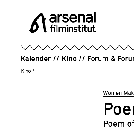
Direkt
zum
Seiteninhalt
springen
Arsenal
Filminstitut
e.V.
Kalender
Kino
Forum & For
Kino
/
Women Make
Poe
Poem of