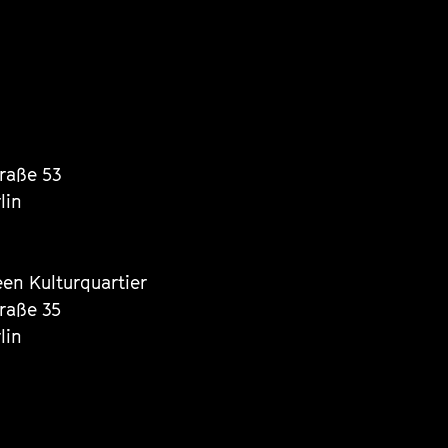
traße 53
lin
een Kulturquartier
traße 35
lin