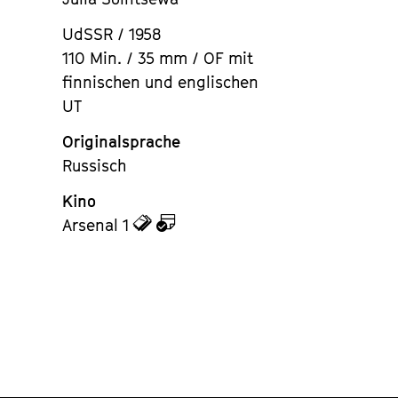
UdSSR / 1958
110 Min. / 35 mm / OF mit
finnischen und englischen
UT
Originalsprache
Russisch
Kino
zu
zu
Arsenal 1
den
dem
Tickets
Kalender