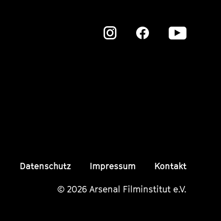
Zu
Zu
Zu
unserer
unserer
unser
Instagram
Instagram
Insta
Seite
Seite
Seite
Datenschutz
Impressum
Kontakt
© 2026 Arsenal Filminstitut e.V.