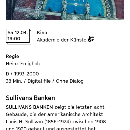
a
t
l
u
t
t
s
e
Sa 12.04.
Kino
p
.
19:00
z
Akademie der Künste
r
V
u
i
.
d
n
Regie
e
g
Heinz Emigholz
m
e
D / 1993-2000
K
n
38 Min. / Digital file / Ohne Dialog
a
l
Sullivans Banken
e
n
SULLIVANS
BANKEN
zeigt die letzten acht
d
Gebäude, die der amerikanische Architekt
e
Louis H. Sullivan (1856-1924) zwischen 1908
r
und 1920 gebaut und ausgestattet hat.