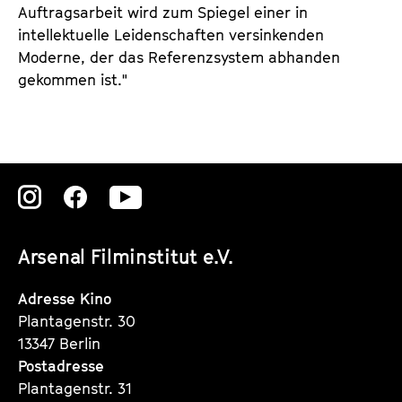
Auftragsarbeit wird zum Spiegel einer in
intellektuelle Leidenschaften versinkenden
Moderne, der das Referenzsystem abhanden
gekommen ist."
Zu
Zu
Zu
unserer
unserer
unserer
Arsenal Filminstitut e.V.
Instagram
Instagram
Instagram
Seite
Seite
Seite
Adresse Kino
Plantagenstr. 30
13347 Berlin
Postadresse
Plantagenstr. 31