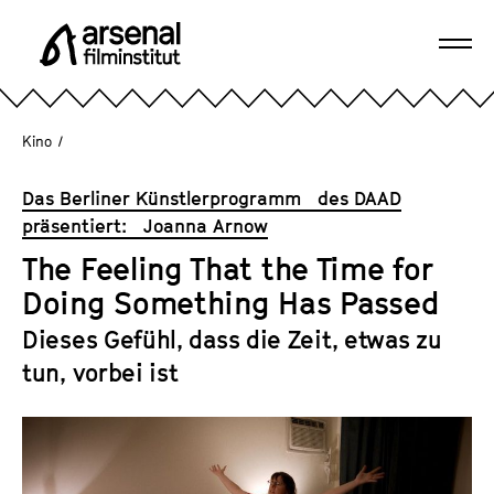
D
i
Navi
r
A
öffn
e
r
k
s
Kino
/
t
e
z
n
Das Berliner ­Künstlerprogramm des DAAD
u
a
präsentiert: Joanna Arnow
m
l
S
The Feeling That the Time for
F
e
Doing Something Has Passed
i
i
l
Dieses Gefühl, dass die Zeit, etwas zu
t
m
tun, vorbei ist
e
i
n
n
i
s
n
t
h
i