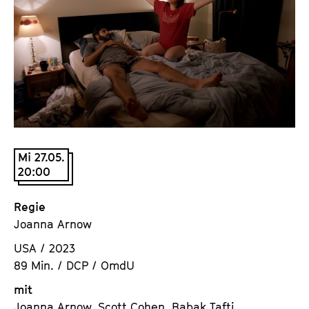
a
t
l
u
t
t
s
e
p
.
r
V
i
.
n
g
Mi 27.05.
e
20:00
n
Regie
Joanna Arnow
USA / 2023
89 Min. / DCP / OmdU
mit
Joanna Arnow, Scott Cohen, Babak Tafti