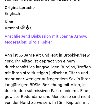
Originalsprache
Englisch
Kino
z
z
Arsenal
u
u
Anschließend Diskussion mit Joanna Arnow,
d
d
Moderation: Birgit Kohler
e
e
n
m
Ann ist 33 Jahre alt und lebt in Brooklyn/New
T
K
York. Ihr Alltag ist geprägt von einem
i
a
durchschnittlich langweiligen Bürojob, Treffen
c
l
mit ihren streitlustigen jüdischen Eltern und
k
e
mehr oder weniger aufregendem Sex in ihrer
e
n
langjährigen BDSM-Beziehung mit Allen, in
t
d
der sie den submissiven Part einnimmt. Eine
s
e
gewisse Redundanz und Monotonie sind nicht
r
von der Hand zu weisen. In fünf Kapiteln mit