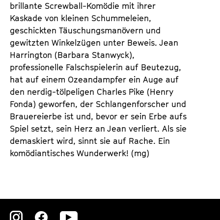
n
m
brillante Screwball-Komödie mit ihrer
T
K
Kaskade von kleinen Schummeleien,
i
a
geschickten Täuschungsmanövern und
c
l
gewitzten Winkelzügen unter Beweis. Jean
k
e
Harrington (Barbara Stanwyck),
e
n
professionelle Falschspielerin auf Beutezug,
t
d
hat auf einem Ozeandampfer ein Auge auf
s
e
den nerdig-tölpeligen Charles Pike (Henry
r
Fonda) geworfen, der Schlangenforscher und
Brauereierbe ist und, bevor er sein Erbe aufs
Spiel setzt, sein Herz an Jean verliert. Als sie
demaskiert wird, sinnt sie auf Rache. Ein
komödiantisches Wunderwerk! (mg)
Zu
Zu
Zu