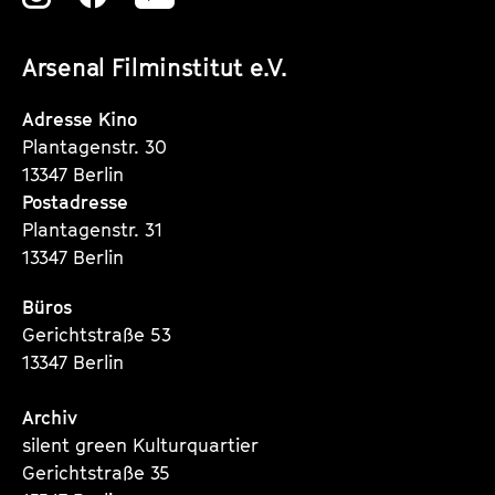
unserer
unserer
unserer
Arsenal Filminstitut e.V.
Instagram
Instagram
Instagram
Seite
Seite
Seite
Adresse Kino
Plantagenstr. 30
13347 Berlin
Postadresse
Plantagenstr. 31
13347 Berlin
Büros
Gerichtstraße 53
13347 Berlin
Archiv
silent green Kulturquartier
Gerichtstraße 35