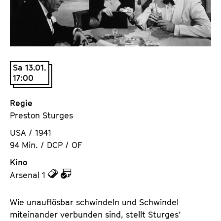
a
t
l
u
t
t
s
e
p
.
Sa 13.01.
r
V
17:00
i
.
n
Regie
g
Preston Sturges
e
n
USA / 1941
94 Min. / DCP / OF
Kino
z
z
Arsenal 1
u
u
d
d
Wie unauflösbar schwindeln und Schwindel
e
e
miteinander verbunden sind, stellt Sturges’