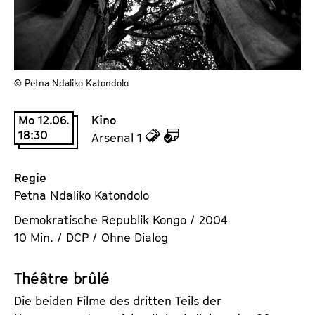
a
t
l
u
t
t
s
e
p
© Petna Ndaliko Katondolo
.
r
V
i
Mo 12.06.
Kino
.
n
18:30
z
z
Arsenal 1
g
u
u
e
d
d
Regie
n
e
e
Petna Ndaliko Katondolo
n
m
Demokratische Republik Kongo / 2004
T
K
10 Min. / DCP / Ohne Dialog
i
a
c
l
Théâtre brûlé
k
e
e
n
Die beiden Filme des dritten Teils der
t
d