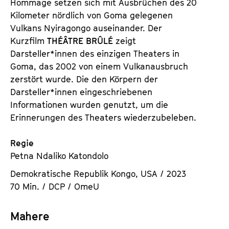
Hommage setzen sich mit Ausbrüchen des 20
s
e
Kilometer nördlich von Goma gelegenen
r
Vulkans Nyiragongo auseinander. Der
Kurzfilm
THÉÂTRE BRÛLÉ
zeigt
Darsteller*innen des einzigen Theaters in
Goma, das 2002 von einem Vulkanausbruch
zerstört wurde. Die den Körpern der
Darsteller*innen eingeschriebenen
Informationen wurden genutzt, um die
Erinnerungen des Theaters wiederzubeleben.
Regie
Petna Ndaliko Katondolo
Demokratische Republik Kongo, USA / 2023
70 Min. / DCP / OmeU
Mahere