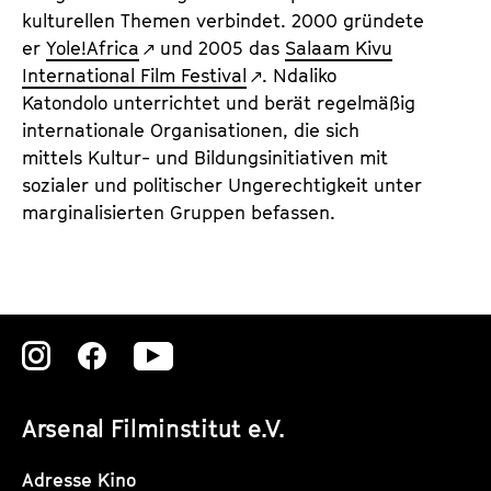
kulturellen Themen verbindet. 2000 gründete
er
Yole!Africa
und 2005 das
Salaam Kivu
International Film Festival
. Ndaliko
Katondolo unterrichtet und berät regelmäßig
internationale Organisationen, die sich
mittels Kultur- und Bildungsinitiativen mit
sozialer und politischer Ungerechtigkeit unter
marginalisierten Gruppen befassen.
Zu
Zu
Zu
unserer
unserer
unserer
Arsenal Filminstitut e.V.
Instagram
Instagram
Instagram
Seite
Seite
Seite
Adresse Kino