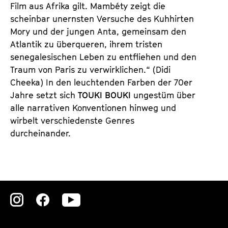
n
m
Film aus Afrika gilt. Mambéty zeigt die
T
K
scheinbar unernsten Versuche des Kuhhirten
i
a
Mory und der jungen Anta, gemeinsam den
c
l
Atlantik zu überqueren, ihrem tristen
k
e
senegalesischen Leben zu entfliehen und den
e
n
Traum von Paris zu verwirklichen.“ (Didi
t
d
Cheeka) In den leuchtenden Farben der 70er
s
e
Jahre setzt sich
TOUKI BOUKI
ungestüm über
r
alle narrativen Konventionen hinweg und
wirbelt verschiedenste Genres
durcheinander.
Zu
Zu
Zu
unserer
unserer
unserer