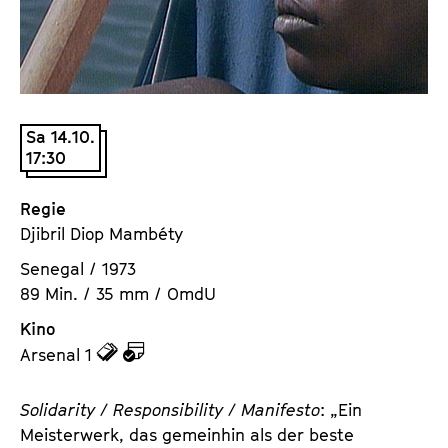
a
t
l
u
t
t
s
e
p
.
Sa 14.10.
r
V
17:30
i
.
n
Regie
g
Djibril Diop Mambéty
e
n
Senegal / 1973
89 Min. / 35 mm / OmdU
Kino
z
z
Arsenal 1
u
u
d
d
Solidarity / Responsibility / Manifesto
: „Ein
e
e
Meisterwerk, das gemeinhin als der beste