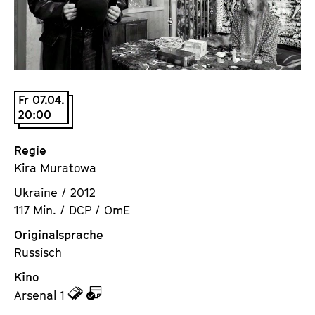
a
t
l
u
t
t
s
e
p
.
r
Fr 07.04.
V
20:00
i
.
n
g
Regie
e
Kira Muratowa
n
Ukraine / 2012
117 Min. / DCP / OmE
Originalsprache
Russisch
Kino
z
z
Arsenal 1
u
u