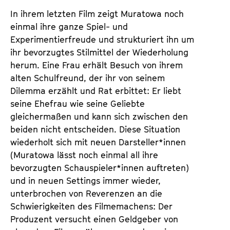
d
d
In ihrem letzten Film zeigt Muratowa noch
e
e
einmal ihre ganze Spiel- und
n
m
Experimentierfreude und strukturiert ihn um
T
K
ihr bevorzugtes Stilmittel der Wiederholung
i
a
herum. Eine Frau erhält Besuch von ihrem
c
l
alten Schulfreund, der ihr von seinem
k
e
Dilemma erzählt und Rat erbittet: Er liebt
e
n
seine Ehefrau wie seine Geliebte
t
d
gleichermaßen und kann sich zwischen den
s
e
beiden nicht entscheiden. Diese Situation
r
wiederholt sich mit neuen Darsteller*innen
(Muratowa lässt noch einmal all ihre
bevorzugten Schauspieler*innen auftreten)
und in neuen Settings immer wieder,
unterbrochen von Reverenzen an die
Schwierigkeiten des Filmemachens: Der
Produzent versucht einen Geldgeber von