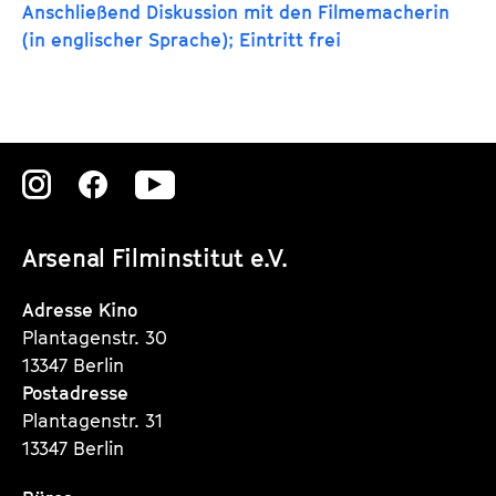
Anschließend Diskussion mit den Filmemacherin
d
(in englischer Sprache); Eintritt frei
e
m
K
a
l
Zu
Zu
Zu
e
n
unserer
unserer
unserer
d
Arsenal Filminstitut e.V.
Instagram
Instagram
Instagram
e
r
Seite
Seite
Seite
Adresse Kino
Plantagenstr. 30
13347 Berlin
Postadresse
Plantagenstr. 31
13347 Berlin