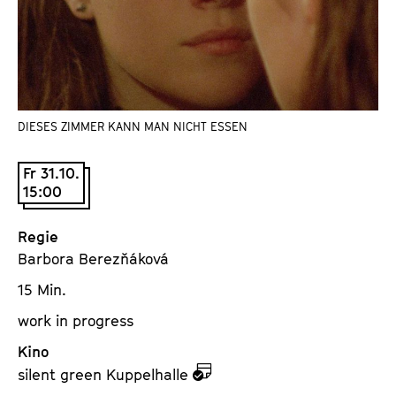
a
t
l
u
t
t
s
e
p
.
r
DIESES ZIMMER KANN MAN NICHT ESSEN
V
i
.
n
Fr 31.10.
g
15:00
e
n
Regie
Barbora Berezňáková
15 Min.
work in progress
Kino
z
silent green Kuppelhalle
u