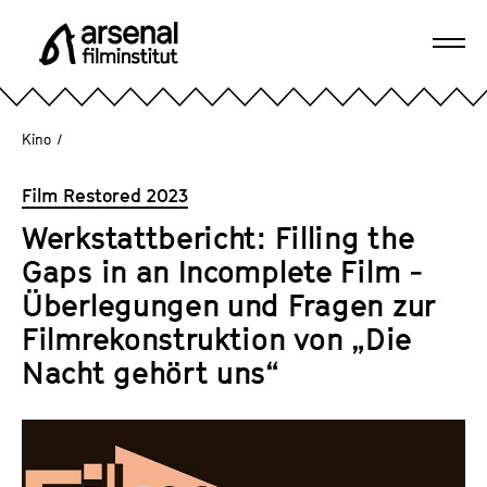
D
i
Navi
r
A
öffn
e
r
k
s
Kino
/
t
e
z
n
Film Restored 2023
u
a
m
Werkstattbericht: Filling the
l
S
Gaps in an Incomplete Film -
F
e
i
Überlegungen und Fragen zur
i
l
Filmrekonstruktion von „Die
t
m
e
Nacht gehört uns“
i
n
n
i
s
n
t
h
i