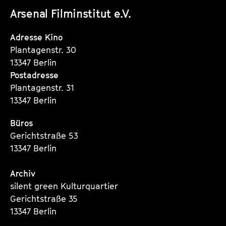
unserer
unserer
unserer
Arsenal Filminstitut e.V.
Instagram
Instagram
Instagram
Seite
Seite
Seite
Adresse Kino
Plantagenstr. 30
13347 Berlin
Postadresse
Plantagenstr. 31
13347 Berlin
Büros
Gerichtstraße 53
13347 Berlin
Archiv
silent green Kulturquartier
Gerichtstraße 35
13347 Berlin