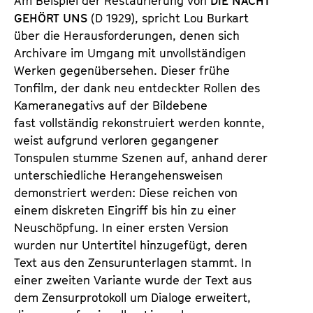
Am Beispiel der Restaurierung von
DIE NACHT
T
K
GEHÖRT UNS
(D 1929), spricht Lou Burkart
i
a
über die Herausforderungen, denen sich
c
l
Archivare im Umgang mit unvollständigen
k
e
Werken gegenübersehen. Dieser frühe
e
n
Tonfilm, der dank neu entdeckter Rollen des
t
d
Kameranegativs auf der Bildebene
s
e
fast vollständig rekonstruiert werden konnte,
r
weist aufgrund verloren gegangener
Tonspulen stumme Szenen auf, anhand derer
unterschiedliche Herangehensweisen
demonstriert werden: Diese reichen von
einem diskreten Eingriff bis hin zu einer
Neuschöpfung. In einer ersten Version
wurden nur Untertitel hinzugefügt, deren
Text aus den Zensurunterlagen stammt. In
einer zweiten Variante wurde der Text aus
dem Zensurprotokoll um Dialoge erweitert,